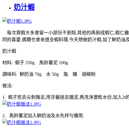
奶汁蝦
每次買蝦大多會留一小部份不剝殼,其他的再剝成蝦仁,蝦仁雖然
同的喜愛,偶爾也會來道全蝦料理,今天想做奶汁蝦,加了鮮奶油及
奶汁蝦
材料: 蝦子 350g 馬鈴薯泥 100g
調味料: 鮮奶油 70g 水 50g 塩 糖 胡椒粉
做法:
1. 蝦子剪去尖刺鬚足,用牙籤挑去腸泥,再洗淨瀝乾水份,加入2
2. 馬鈴薯泥加入鮮奶油及水先拌勻備用.