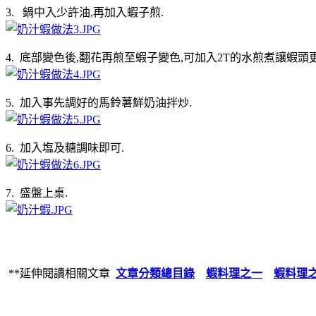
3. 鍋中入少許油,再加入蝦子煎.
4. 底部變色後,翻花再煎至蝦子變色,可加入2T的水煎煮讓蝦頭
5. 加入事先調好的馬鈴薯鮮奶油拌炒.
6. 加入塩及糖調味即可.
7. 盛盤上桌.
**延伸閱讀相關文章
文章分類總目錄
蝦料理之一
蝦料理