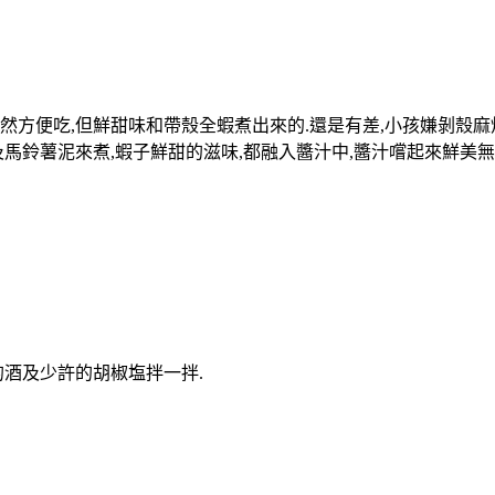
方便吃,但鮮甜味和帶殼全蝦煮出來的.還是有差,小孩嫌剝殼麻
馬鈴薯泥來煮,蝦子鮮甜的滋味,都融入醬汁中,醬汁嚐起來鮮美無
t的酒及少許的胡椒塩拌一拌.