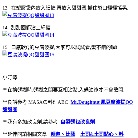
13. 在塑膠袋內放入細糖,再放入甜甜圈,抓住袋口輕輕搖晃.
14. 甜甜圈都沾上細糖.
15. 口感軟Q的豆腐波提,大家可以試試看,蠻不錯的喔!
小叮嚀:
**在擠麵糊時,麵糊之間要互相沾黏,入鍋油炸才不會散開.
**食譜參考 MASAの料理ABC
Mr.Doughnut 風豆腐波提QQ
甜甜圈
**我有多加改良劑,請參考
自製麵包改良劑
**延伸閱讀相關文章
麵包、比薩
土司&土司點心、料