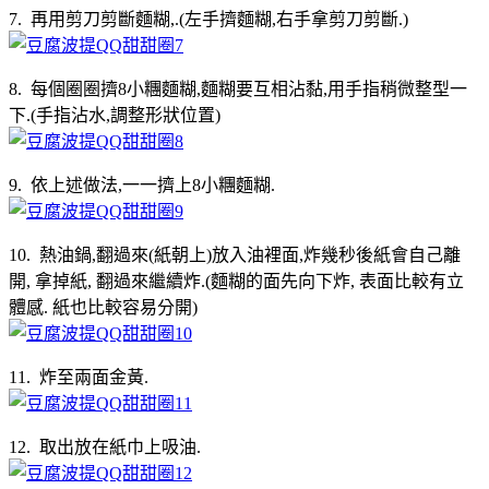
7. 再用剪刀剪斷麵糊,.(左手擠麵糊,右手拿剪刀剪斷.)
8. 每個圈圈擠8小糰麵糊,麵糊要互相沾黏,用手指稍微整型一
下.(手指沾水,調整形狀位置)
9. 依上述做法,一一擠上8小糰麵糊.
10. 熱油鍋,翻過來(紙朝上)放入油裡面,炸幾秒後紙會自己離
開, 拿掉紙, 翻過來繼續炸.(
麵糊的面先向下炸, 表面比較有立
體感. 紙也比較容易分開)
11. 炸至兩面金黃.
12. 取出放在紙巾上吸油.