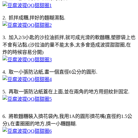
2. 抓拌成糰,拌好的麵糊濕黏.
3. 加入2/3小匙的沙拉油抓拌,就可成光滑的軟麵糰,塑膠袋上也
不會有沾黏.(沙拉油的量不能太多,太多會造成波提甜甜圈,在
炸的時候容易分開)
4. 取一小張防沾紙,畫一個直徑6公分的圓形.
5. 再取一張防沾紙蓋在上面,並在兩角的地方用迴紋針固定.
6. 將軟麵糰裝入擠花袋內,我用1A的圓形擠花嘴(直徑約1.5公
分),在畫圈圈的地方,擠一小糰麵糊.