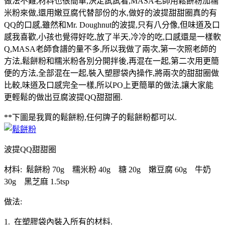
做法不難,材料也很簡單,決定試試看,MASA老師用鬆餅粉加糯
米粉來做,還用嫩豆腐代替部份的水,做好的波提甜甜圈真的有
QQ的口感,雖然和Mr. Doughnut的波提,只有八分像,但味道及口
感我喜歡,小孩也覺得好吃,放了半天,冷冷的吃,口感還是一樣軟
Q,MASA老師食譜的量不多,所以我做了兩次,第一次照老師的
方法,鬆餅粉和糯米粉各別分開拌後,再混在一起,第二次用更簡
便的方法,全部混在一起,裝入塑膠袋內操作,將兩次的甜甜圈做
比較,味道及口感完全一樣,所以PO上更簡單的做法,讓大家能
更輕鬆的做出豆腐波提QQ甜甜圈.
**下圖是我買的鬆餅粉,任何牌子的鬆餅粉都可以.
波提QQ甜甜圈
材料: 鬆餅粉 70g 糯米粉 40g 糖 20g 嫩豆腐 60g 牛奶
30g 黑芝麻 1.5tsp
做法:
1. 在塑膠袋內裝入所有的材料.