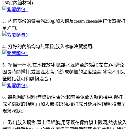
250g(內餡材料).
3. 內餡部份的紫薯泥250g,加入糖及cream cheese用打蛋器攪打
至均勻.
4. 打好的內餡均勻無顆粒,放入冰箱冷藏備用.
5. 準備一杯水,在水裡放冰塊,讓水温降至約5度C左右.(可避免
因長時間攪打,或室温太高,而造成麵糰的温度過高,冰塊不用完
全融化就可和麵粉混合.)
6. 將麵糰的材料(無塩奶油除外)和紫薯泥放入麵包機中,攪打
成光滑狀的麵糰,再加入無塩奶油,攪打成具延展性麵糰(撐開呈
現薄膜狀).
7. 取出放入鋼盆,蓋上保鮮膜,用牙籤在保鮮膜上戳洞,然後放入