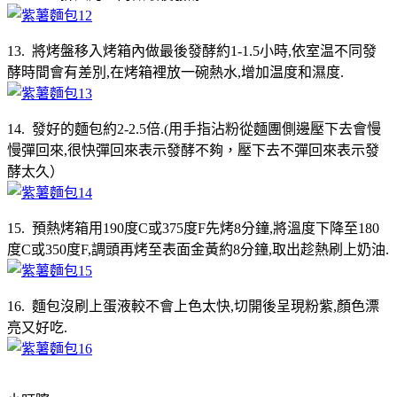
13. 將烤盤移入烤箱內做最後發酵約1-1.5小時,依室温不同發
酵時間會有差別,在烤箱裡放一碗熱水,增加温度和濕度.
14. 發好的麵包約2-2.5倍.(用手指沾粉從麵團側邊壓下去會慢
慢彈回來,很快彈回來表示發酵不夠，壓下去不彈回來表示發
酵太久）
15. 預熱烤箱用190度C或375度F先烤8分鐘,將溫度下降至180
度C或350度F,調頭再烤至表面金黃約8分鐘,取出趁熱刷上奶油.
16. 麵包沒刷上蛋液較不會上色太快,切開後呈現粉紫,顏色漂
亮又好吃.