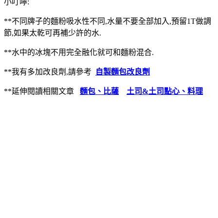
小叮嚀:
**不同牌子的麵粉吸水性不同,水量不要全部加入,預留1T做調
節,如果太乾可再補少許的水.
**水中的冰塊不用完全融化就可和麵粉混合.
**我有多加改良劑,請參考
自製麵包改良劑
**延伸閱讀相關文章
麵包、比薩
土司&土司點心、料理