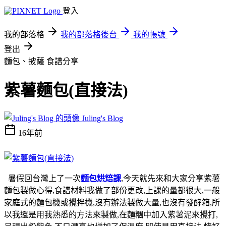
登入
我的部落格
我的部落格後台
我的帳號
登出
麵包、披薩
食譜分享
紫薯麵包(直接法)
Juling's Blog
16年前
暑假回台灣上了一次
麵包烘焙課
,今天就先來和大家分享紫薯
麵包製做心得,食譜材料我做了部份更改,上課的量都很大,一般
家庭式的麵包機或攪拌機,沒有辦法製做大量,也沒有發酵箱,所
以我還是用我熟悉的方法來製做,在麵糰中加入紫薯泥來攪打,