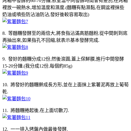
烤箱中發酵約60-70分鐘,依室温不同發酵時間會有差別,在烤箱
裡放一碗熱水,增加温度和濕度.(麵糰有點濕黏,在鋼盆裡抹些
奶油或噴些防沾油防沾,發好後較容易取出)
8. 等麵糰發酵至的兩倍大,將食指沾滿高筋麵粉,從中間刺到底
再抽出來,如果指孔不回縮,就表示基本發酵完成.
9. 發好的麵糰分成12份,然後滾圓,蓋上保鮮膜,進行中間發酵
15-20分鐘.(我分成12份,每個約85g)
10. 將發好的麵糰擀成長方形,並在上面抹上紫薯泥再放上葡萄
乾.
11. 將麵糰捲起後,在上面切數刀.
12. 一一排入烤盤內做最後發酵.