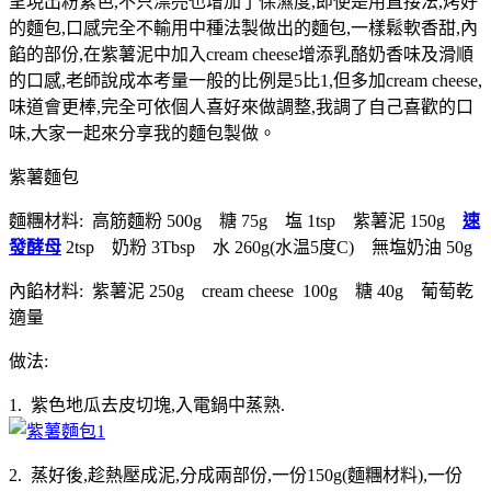
呈現出粉紫色,不只漂亮也增加了保濕度,即使是用直接法,烤好
的麵包,口感完全不輸用中種法製做出的麵包,一樣鬆軟香甜,內
餡的部份,在紫薯泥中加入cream cheese增添乳酪奶香味及滑順
的口感,老師說成本考量一般的比例是5比1,但多加cream cheese,
味道會更棒,完全可依個人喜好來做調整,我調了自己喜歡的口
味,大家一起來分享我的麵包製做。
紫薯麵包
麵糰材料: 高筋麵粉 500g 糖 75g 塩 1tsp 紫薯泥 150g
速
發酵母
2tsp 奶粉 3Tbsp 水 260g(水温5度C) 無塩奶油 50g
內餡材料: 紫薯泥 250g cream cheese 100g 糖 40g 葡萄乾
適量
做法:
1. 紫色地瓜去皮切塊,入電鍋中蒸熟.
2. 蒸好後,趁熱壓成泥,分成兩部份,一份150g(麵糰材料),一份