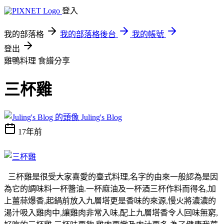
登入
我的部落格
我的部落格後台
我的帳號
登出
雞鴨料理
食譜分享
三杯雞
Juling's Blog
17年前
三杯雞是很受大家喜愛的臺式料理,名字的由來一般認為是因
為它的調味料一杯醬油.一杯麻油及一杯酒三杯作料而得名,加
上薑蒜爆香,起鍋前放入九層塔更是香味的來源,慢火將濃濃的
湯汁吸入雞肉中,讓雞肉非常入味,配上九層塔香令人回味無窮,