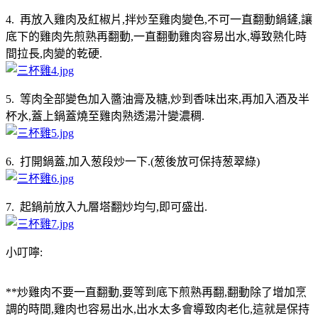
4. 再放入雞肉及紅椒片,拌炒至雞肉變色,不可一直翻動鍋鏟,讓
底下的雞肉先煎熟再翻動,一直翻動雞肉容易出水,導致熟化時
間拉長,肉變的乾硬.
5. 等肉全部變色加入醬油膏及糖,炒到香味出來,再加入酒及半
杯水,蓋上鍋蓋燒至雞肉熟透湯汁變濃稠.
6. 打開鍋蓋,加入葱段炒一下.(葱後放可保持葱翠綠)
7. 起鍋前放入九層塔翻炒均勻,即可盛出.
小叮嚀:
**炒雞肉不要一直翻動,要等到底下煎熟再翻,翻動除了增加烹
調的時間,雞肉也容易出水,出水太多會導致肉老化,這就是保持