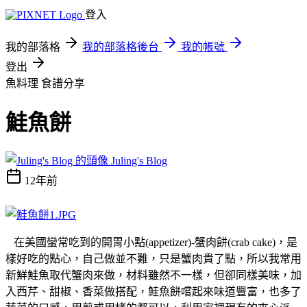
登入
我的部落格
我的部落格後台
我的帳號
登出
魚料理
食譜分享
鮭魚餅
Juling's Blog
12年前
在美國蠻常吃到的開胃小點(appetizer)-蟹肉餅(crab cake)，是
樣好吃的點心，自己做並不難，只是蟹肉貴了點，所以我常用
新鮮鮭魚取代蟹肉來做，材料雖然不一樣，但卻同樣美味，加
入西芹、甜椒、香菜做搭配，鮭魚餅嚐起來味道豐富，也多了