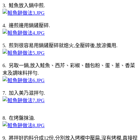
3. 鮭魚放入鍋中煎.
4. 邊煎邊用鍋鏟壓碎.
5. 煎到很容易用鍋鏟壓碎就熄火,全壓碎後,放涼備用.
6. 另取一鍋,放入鮭魚、西芹、彩椒、麵包粉、蛋、蔥、香菜
末及調味料拌勻.
7. 加入美乃滋拌勻.
8. 在烤盤抹油.
9. 將拌好的料分成12份,分別放入烤模中壓扁,沒有烤模,直接揑