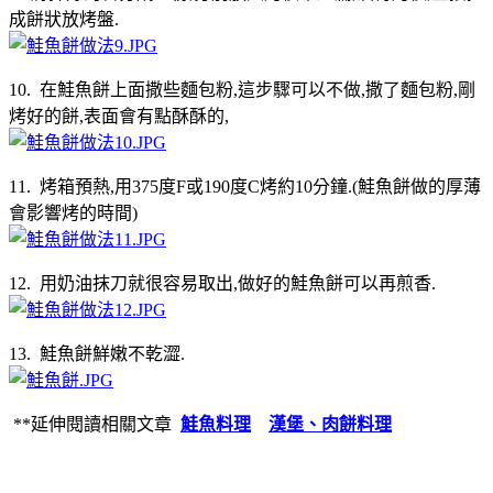
成餅狀放烤盤.
10. 在鮭魚餅上面撒些麵包粉,這步驟可以不做,撒了麵包粉,剛
烤好的餅,表面會有點酥酥的,
11. 烤箱預熱,用375度F或190度C烤約10分鐘.(鮭魚餅做的厚薄
會影響烤的時間)
12. 用奶油抹刀就很容易取出,做好的鮭魚餅可以再煎香.
13. 鮭魚餅鮮嫩不乾澀.
**延伸閱讀相關文章
鮭魚料理
漢堡、肉餅料理