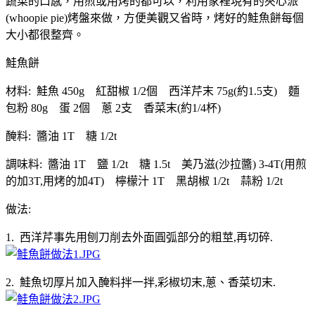
蔬菜的口感，用煎或用烤的都可以，利用家裡現有的夾心派
(whoopie pie)烤盤來做，方便美觀又省時，烤好的鮭魚餅每個
大小都很整齊。
鮭魚餅
材料: 鮭魚 450g 紅甜椒 1/2個 西洋芹末 75g(約1.5支) 麵
包粉 80g 蛋 2個 蔥 2支 香菜末(約1/4杯)
醃料: 醬油 1T 糖 1/2t
調味料: 醬油 1T 鹽 1/2t 糖 1.5t 美乃滋(沙拉醬) 3-4T(用煎
的加3T,用烤的加4T) 檸檬汁 1T 黑胡椒 1/2t 蒜粉 1/2t
做法:
1. 西洋芹事先用刨刀削去外面圓弧部分的粗莖,再切碎.
2. 鮭魚切厚片加入醃料拌一拌,彩椒切末,蔥、香菜切末.