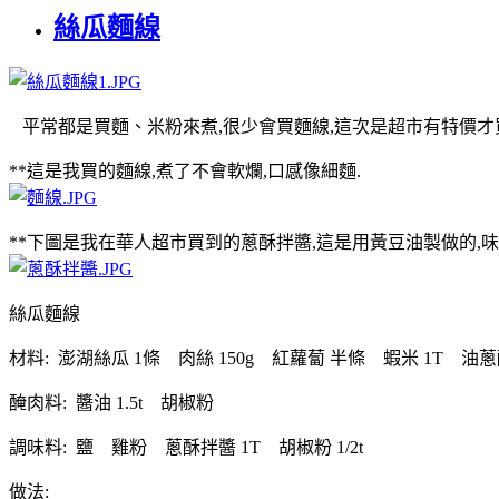
絲瓜麵線
平常都是買麵、米粉來煮,很少會買麵線,這次是超市有特價才買
**這是我買的麵線,煮了不會軟爛,口感像細麵.
**下圖是我在華人超市買到的蔥酥拌醬,這是用黃豆油製做的,味
絲瓜麵線
材料: 澎湖絲瓜 1條 肉絲 150g 紅蘿蔔 半條 蝦米 1T 油蔥酥
醃肉料: 醬油 1.5t 胡椒粉
調味料: 鹽 雞粉 蔥酥拌醬 1T 胡椒粉 1/2t
做法: