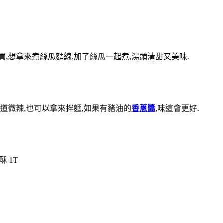
,想拿來煮絲瓜麵線,加了絲瓜一起煮,湯頭清甜又美味.
道微辣,也可以拿來拌麵,如果有豬油的
香蔥醬
,味這會更好.
 1T