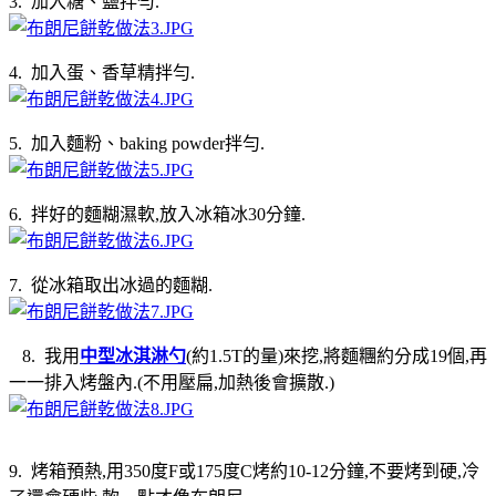
3. 加入糖、鹽拌勻.
4. 加入蛋、香草精拌勻.
5. 加入麵粉、baking powder拌勻.
6. 拌好的麵糊濕軟,放入冰箱冰30分鐘.
7. 從冰箱取出冰過的麵糊.
8. 我用
中型冰淇淋勺
(約1.5T的量)來挖,將麵糰約分成19個,再
一一排入烤盤內.(不用壓扁,加熱後會擴散.)
9. 烤箱預熱,用350度F或175度C烤約10-12分鐘,不要烤到硬,冷