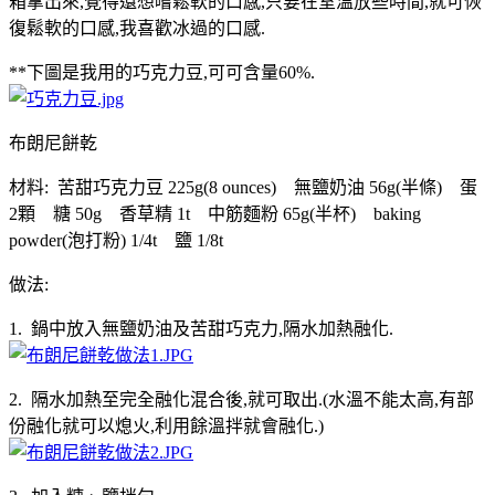
箱拿出來,覺得還想嚐鬆軟的口感,只要在室溫放些時間,就可恢
復鬆軟的口感,我喜歡冰過的口感.
**下圖是我用的巧克力豆,可可含量60%.
布朗尼餅乾
材料: 苦甜巧克力豆 225g(8 ounces) 無鹽奶油 56g(半條) 蛋
2顆 糖 50g 香草精 1t 中筋麵粉 65g(半杯) baking
powder(泡打粉) 1/4t 鹽 1/8t
做法:
1. 鍋中放入無鹽奶油及苦甜巧克力,隔水加熱融化.
2. 隔水加熱至完全融化混合後,就可取出.(水溫不能太高,有部
份融化就可以熄火,利用餘溫拌就會融化.)