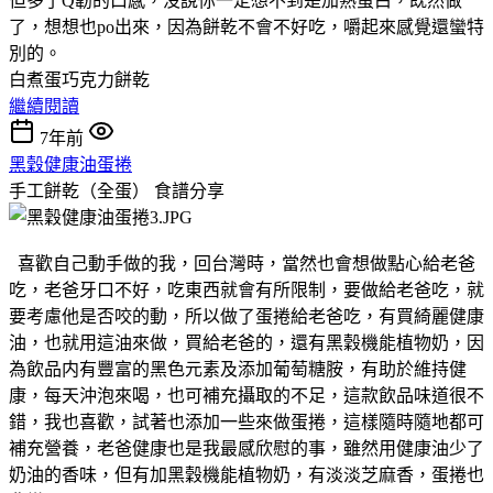
但多了Q韌的口感，没說你一定想不到是加熟蛋白，既然做
了，想想也po出來，因為餅乾不會不好吃，嚼起來感覺還蠻特
別的。
白煮蛋巧克力餅乾
繼續閱讀
7年前
黑穀健康油蛋捲
手工餅乾（全蛋）
食譜分享
喜歡自己動手做的我，回台灣時，當然也會想做點心給老爸
吃，老爸牙口不好，吃東西就會有所限制，要做給老爸吃，就
要考慮他是否咬的動，所以做了蛋捲給老爸吃，有買綺麗健康
油，也就用這油來做，買給老爸的，還有黑穀機能植物奶，因
為飲品内有豐富的黑色元素及添加葡萄糖胺，有助於維持健
康，每天沖泡來喝，也可補充攝取的不足，這款飲品味道很不
錯，我也喜歡，試著也添加一些來做蛋捲，這樣隨時隨地都可
補充營養，老爸健康也是我最感欣慰的事，雖然用健康油少了
奶油的香味，但有加黑穀機能植物奶，有淡淡芝麻香，蛋捲也