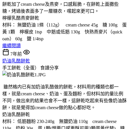
餅乾加了cream cheese及燕麥，口感鬆脆，在餅乾上面撒些
糖，烤過後表面多了一層糖衣，嚐起來更可口。
檸檬乳酪燕麥餅乾
材料： 無鹽奶油 1條（112g） cream cheese 45g 糖 100g 蛋
黃 1顆 檸檬皮 1tsp 中筋或低筋 130g 快熟燕麥片（quick
oats） 60g 鹽 1/4tsp
繼續閱讀
7年前
奶油乳酪餅乾
手工餅乾（全蛋）
食譜分享
雖然格内已有加奶油乳酪做的餅乾，材料用的種類也都一
樣，就是cream cheese、奶油、蛋及麵粉，但材料加的量比例
不同，做出來的結果也會不一樣，這餅乾吃起來有些像奶油酥
餅，就是覺得加cream cheese做的點心都好吃。
奶油乳酪餅乾
材料： 低筋麵粉 230-240g 無鹽奶油 110g cream cheese
110g 奶粉 30g 蛋 1顆(想要口感更酥可用3顆蛋黃代替) 糖