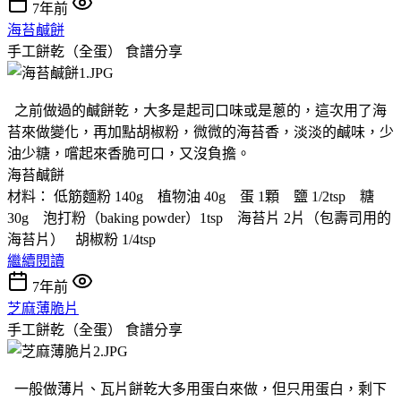
7年前
海苔鹹餅
手工餅乾（全蛋）
食譜分享
之前做過的鹹餅乾，大多是起司口味或是蔥的，這次用了海
苔來做變化，再加點胡椒粉，微微的海苔香，淡淡的鹹味，少
油少糖，嚐起來香脆可口，又沒負擔。
海苔鹹餅
材料： 低筋麵粉 140g 植物油 40g 蛋 1顆 鹽 1/2tsp 糖
30g 泡打粉（baking powder）1tsp 海苔片 2片（包壽司用的
海苔片） 胡椒粉 1/4tsp
繼續閱讀
7年前
芝麻薄脆片
手工餅乾（全蛋）
食譜分享
一般做薄片、瓦片餅乾大多用蛋白來做，但只用蛋白，剩下