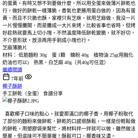
的蛋黃，有時又想不到要做什麼，所以用全蛋來做薄片餅乾也
行，做好的餅乾一樣薄脆，香氣也更勝用蛋白做的，因為有蛋
黃，而且不只脆也酥，家裡只有芝庥，就用芝麻做，我没一片
一片慢慢攤開，而是攤成一大片來烤，比較省事也省時，但烤
好趁熱就要馬上切小塊，不然溫度降低餅乾變脆，就不好切，
不介意形狀，放涼再用手剝成小塊也行。
芝麻薄脆片
材料： 低筋麵粉 30g 蛋 1顆 糖粉 40g 植物油 25g(用融化
奶油也可以) 熟黑、白芝麻 40g（共40g可任混）
繼續閱讀
7年前
椰子酥餅
手工餅乾（全蛋）
食譜分享
喜歡椰子口味的點心，就愛那滿口的椰子香，用椰子粉取代
了部份的麵粉來做餅乾，餅乾的口感很酥鬆，一樣是份輕鬆做
的餅乾，用塑膠袋來幫忙，將材料拌一拌就可以做，雖然做法
簡單，但滋味可不簡單喔！酥鬆可口，椰香味又濃。