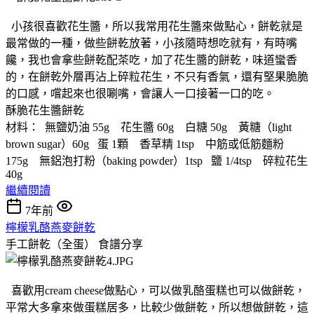
小孩很喜歡花生醬，所以我常用花生醬來做點心，餅乾就是
最常做的一種，做些餅乾放著，小孩隨時想吃就有，有時嘴
饞，我也會拿些餅乾配茶吃，加了花生醬的餅乾，味道蠻香
的，在餅乾外層再沾上碎粒花生，不只有香氣，還有堅果脆脆
的口感，嚐起來也很唰嘴，會讓人一口接著一口的吃。
酥脆花生醬餅乾
材料： 無鹽奶油 55g 花生醬 60g 白糖 50g 黃糖（light
brown sugar）60g 蛋 1顆 香草精 1tsp 中筋或低筋麵粉
175g 無鋁泡打粉（baking powder）1tsp 鹽 1/4tsp 碎粒花生
40g
繼續閱讀
7年前
檸檬乳酪燕麥餅乾
手工餅乾（全蛋）
食譜分享
喜歡用cream cheese做點心，可以做乳酪蛋糕也可以做餅乾，
平常大多拿來做蛋糕居多，比較少做餅乾，所以想做餅乾，這