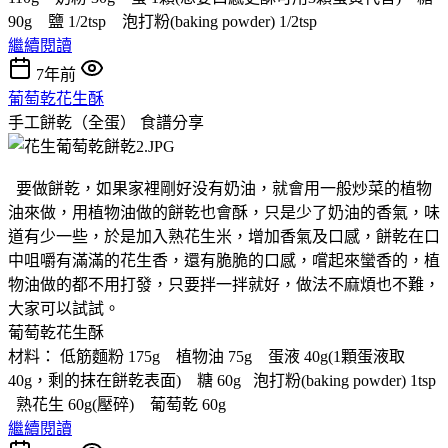
90g 鹽 1/2tsp 泡打粉(baking powder) 1/2tsp
繼續閱讀
7年前
葡萄乾花生酥
手工餅乾（全蛋）
食譜分享
要做餅乾，如果家裡剛好没有奶油，就會用一般炒菜的植物
油來做，用植物油做的餅乾也會酥，只是少了奶油的香氣，味
道有少一些，於是加入熟花生米，增加香氣及口感，餅乾在口
中咀嚼有滿滿的花生香，還有脆脆的口感，嚐起來蠻香的，植
物油做的都不用打發，只要拌一拌就好，做法不麻煩也不難，
大家可以試試。
葡萄乾花生酥
材料： 低筋麵粉 175g 植物油 75g 蛋液 40g(1顆蛋液取
40g，剩的抹在餅乾表面) 糖 60g 泡打粉(baking powder) 1tsp
熟花生 60g(壓碎) 葡萄乾 60g
繼續閱讀