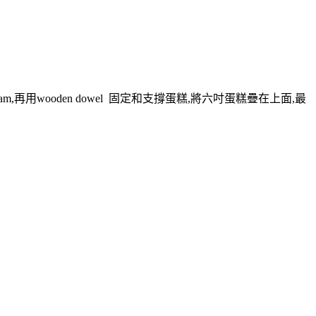
再用wooden dowel 固定和支撐蛋糕,將六吋蛋糕疊在上面,最