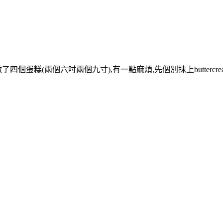
糕(兩個六吋兩個九寸),有一點麻煩,先個別抹上buttercream,