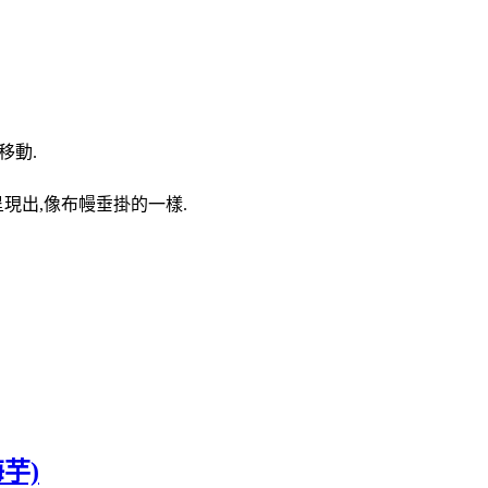
會移動.
nt呈現出,像布幔垂掛的一樣.
海芋)