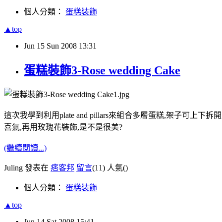
個人分類：
蛋糕裝飾
▲top
Jun
15
Sun
2008
13:31
蛋糕裝飾3-Rose wedding Cake
這次我學到利用plate and pillars來組合多層蛋糕,架子
喜氣,再用玫瑰花裝飾,是不是很美?
(繼續閱讀...)
Juling 發表在
痞客邦
留言
(11)
人氣(
)
個人分類：
蛋糕裝飾
▲top
Jun
14
Sat
2008
15:41