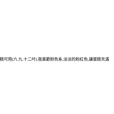
層蛋糕可用(六.九.十二吋),我喜歡粉色系,淡淡的粉紅色,讓蛋糕充滿