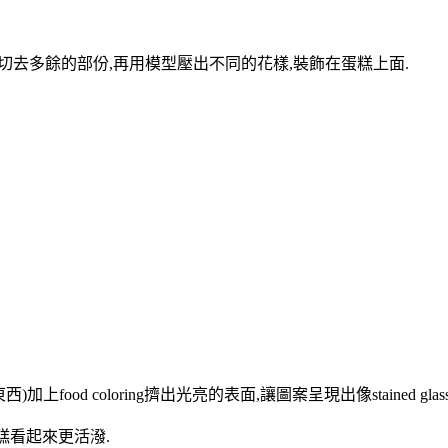
蛋糕上面,切去多餘的部份,再用模型壓出不同的花樣,裝飾在蛋糕上面.
東西)加上food coloring擠出光亮的表面,讓圖案呈現出像stained gl
,讓蛋糕看起來更活潑.