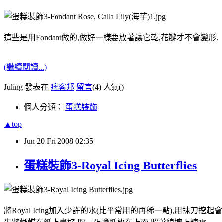
這些是用Fondant做的,做好一樣要放著讓它乾,花瓣才不會變形.
(繼續閱讀...)
Juling 發表在
痞客邦
留言
(4)
人氣(
)
個人分類：
蛋糕裝飾
▲top
Jun
20
Fri
2008
02:35
蛋糕裝飾3-Royal Icing Butterflies
將Royal Icing加入少許的水(比平常用的再稀一點),用抹刀挖起