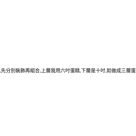
可上下拆開,先分別裝飾再組合,上層我用六吋蛋糕,下層是十吋,如做成三