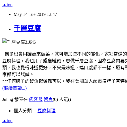
▲top
May
14
Tue
2019
13:47
千層豆腐
偶爾也會用罐頭來做菜，就可增加些不同的變化，家裡常備的
豆腐料理，我也用了鰻魚罐頭，想做千層豆腐，因為豆腐内要
頭，我也覺得味道更好，不只是味道，連口感都不一樣，還有
家都可以試試。
**任何牌子的鰻魚罐頭都可以，我在美國華人超市這牌子有
(繼續閱讀...)
Juling 發表在
痞客邦
留言
(0)
人氣(
)
個人分類：
豆腐料理
▲top