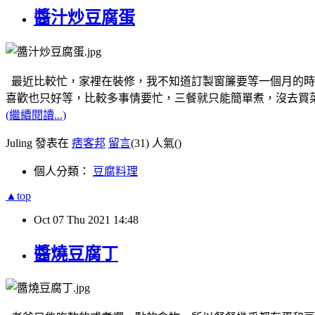
醬汁炒豆腐蛋
最近比較忙，家裡在裝修，我不知道訂製窗簾要等一個月的時
喜歡也只好等，比較多事情要忙，三餐就只能簡單煮，沒去買
(繼續閱讀...)
Juling 發表在
痞客邦
留言
(31)
人氣(
)
個人分類：
豆腐料理
▲top
Oct
07
Thu
2021
14:48
醬燒豆腐丁