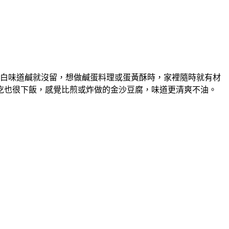
白味道鹹就沒留，想做鹹蛋料理或蛋黃酥時，家裡隨時就有材
吃也很下飯，感覺比煎或炸做的金沙豆腐，味道更清爽不油。