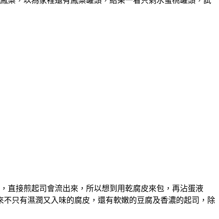
鳳梨，以為家裡還有鳳梨罐頭，結果一看只剩水蜜桃罐頭，試
，直接煎起司會流出來，所以想到用乾腐皮來包，再沾蛋液
來不只有濕潤又入味的腐皮，還有軟嫩的豆腐及香濃的起司，除