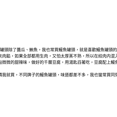
罐頭除了醬瓜、鮪魚，我也常買鰻魚罐頭，就是喜歡鰻魚罐頭的
夾肉餡，如果全部都用生肉，又怕太厚蒸不熟，所以在絞肉内混
點微微的甜辣味，做好的千層豆腐，用湯匙舀著吃，豆腐配上鰻
特價我就買，不同牌子的鰻魚罐頭，味道都差不多，我也蠻常買同