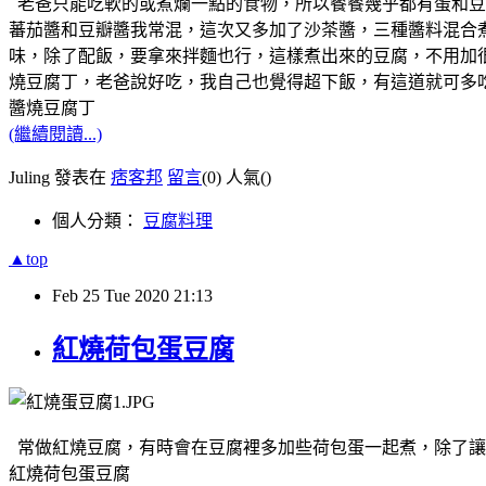
老爸只能吃軟的或煮爛一點的食物，所以餐餐幾乎都有蛋和豆
蕃茄醬和豆瓣醬我常混，這次又多加了沙茶醬，三種醬料混合
味，除了配飯，要拿來拌麵也行，這樣煮出來的豆腐，不用加
燒豆腐丁，老爸說好吃，我自己也覺得超下飯，有這道就可多
醬燒豆腐丁
(繼續閱讀...)
Juling 發表在
痞客邦
留言
(0)
人氣(
)
個人分類：
豆腐料理
▲top
Feb
25
Tue
2020
21:13
紅燒荷包蛋豆腐
常做紅燒豆腐，有時會在豆腐裡多加些荷包蛋一起煮，除了讓
紅燒荷包蛋豆腐