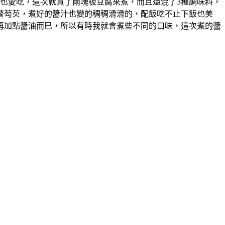
也愛吃，這次就買了兩塊板豆腐來煮，而且還混了3種調味料，
替芶芡，煮好的醬汁也變的稠稠滑滑的，配飯吃不止下飯也美
再加點醬油而巳，所以有時我就會煮些不同的口味，這次煮的醬