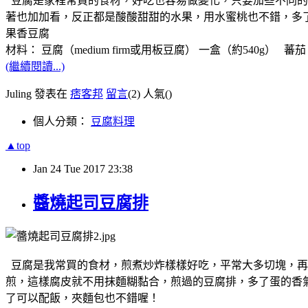
豆腐是家裡常買的食材，好吃也容易做變化，只要加些不同的
著也加加看，反正都是酸酸甜甜的水果，用水蜜桃也不錯，多
果香豆腐
材料： 豆腐（medium firm或用板豆腐） 一盒（約540g） 蕃茄
(繼續閱讀...)
Juling 發表在
痞客邦
留言
(2)
人氣(
)
個人分類：
豆腐料理
▲top
Jan
24
Tue
2017
23:38
醬燒起司豆腐排
豆腐是我常買的食材，煎煮炒炸樣樣好吃，平常大多切塊，再
煎，這樣腐皮就不用抹麵糊黏合，煎過的豆腐排，多了蛋的香
了可以配飯，夾麵包也不錯喔！