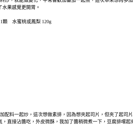
料炒，就能做變化，平常喜歡加蕃茄一起煮，這次本來想再多加
了水果感覺更開胃。
 1顆 水蜜桃或鳳梨 120g
加配料一起炒，這次想做素排，因為想夾起司片，但夾了起司片
氣，直接沾醬吃，外皮微酥，我加了醬稍微煮一下，豆腐排嚐起