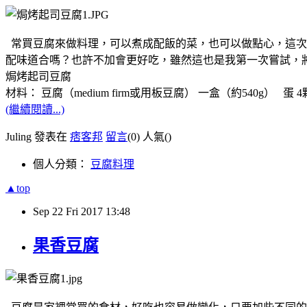
常買豆腐來做料理，可以煮成配飯的菜，也可以做點心，這次
配味道合嗎？也許不加會更好吃，雖然這也是我第一次嘗試，
焗烤起司豆腐
材料： 豆腐（medium firm或用板豆腐） 一盒（約540g） 蛋 4顆 
(繼續閱讀...)
Juling 發表在
痞客邦
留言
(0)
人氣(
)
個人分類：
豆腐料理
▲top
Sep
22
Fri
2017
13:48
果香豆腐