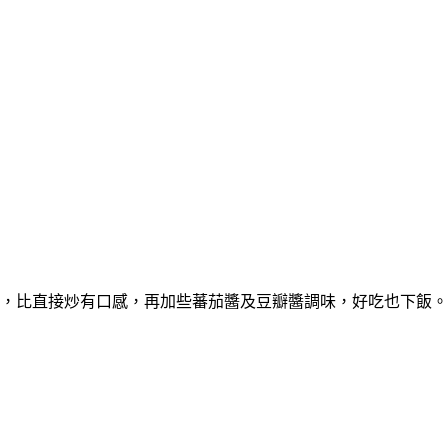
，比直接炒有口感，再加些蕃茄醬及豆瓣醬調味，好吃也下飯。