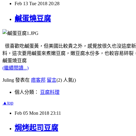
Feb
13
Tue
2018
20:28
鹹蛋燒豆腐
很喜歡吃鹹蛋黃，但美國比較貴之外，感覺放很久也沒這麼新
料，這次要用鹹蛋來煮嫩豆腐，嫩豆腐水份多，也較容易碎裂
鹹蛋燒豆腐
(繼續閱讀...)
Juling 發表在
痞客邦
留言
(2)
人氣(
)
個人分類：
豆腐料理
▲top
Feb
05
Mon
2018
23:11
焗烤起司豆腐