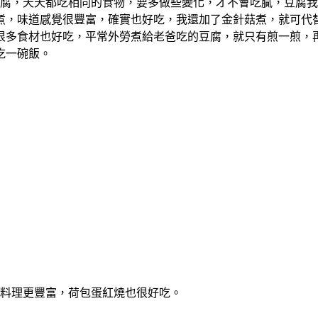
腐，天天都吃相同的食物，要多做些變化，才不會吃膩，豆腐我
煮，味道感覺很豐富，確實也好吃，我還加了金針菇煮，就可代
很多食材也好吃，平常外勞煮給老爸吃的豆腐，就只有煎一煎，
吃一碗飯。
料理更豐富，荷包蛋紅燒也很好吃。