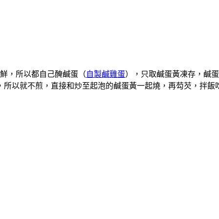
鮮，所以都自己醃鹹蛋（
自製鹹雞蛋
），只取鹹蛋黃凍存，鹹蛋
，所以就不煎，直接和炒至起泡的鹹蛋黃一起燒，再芶芡，拌飯