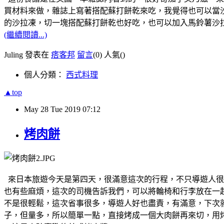
買材料來做，雜誌上寫著搭配蘇打餅乾來吃，我覺得也可以當
的沙拉凍，切一塊搭配蘇打餅乾也好吃，也可以加入馬鈴薯沙
(繼續閱讀...)
Juling 發表在
痞客邦
留言
(0)
人氣(
)
個人分類：
西式料理
▲top
May
28
Tue
2019
07:12
烤肉餅
來日本旅遊今天是第四天，很滿意這次的行程，不只導遊人很
也有些麻煩，這次的司機告訴我們，可以將輪椅和行李放在一
不是很輕鬆，這次省事很多，導遊人好也盡責，有滿意，下次
子，但量多，所以簡單一點，直接烤成一個大肉餅再來切，用