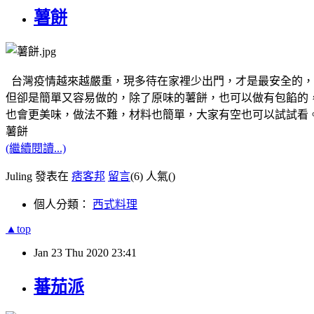
薯餅
台灣疫情越來越嚴重，現多待在家裡少出門，才是最安全的，
但卻是簡單又容易做的，除了原味的薯餅，也可以做有包餡的
也會更美味，做法不難，材料也簡單，大家有空也可以試試看
薯餅
(繼續閱讀...)
Juling 發表在
痞客邦
留言
(6)
人氣(
)
個人分類：
西式料理
▲top
Jan
23
Thu
2020
23:41
蕃茄派