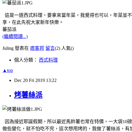
這是一道西式料理，要拿來當年菜，我覺得也可以，年菜並不
享，在此先祝大家新年快樂。
蕃茄派
(繼續閱讀...)
Juling 發表在
痞客邦
留言
(2)
人氣(
)
個人分類：
西式料理
▲top
Dec
20
Fri
2019
13:22
烤薯絲派
因為接近耶誕假期，所以最近馬鈴薯也常在特價，一大袋10磅
做些變化，就不怕吃不完，這次想用烤的，我做了薯絲派，有加cr