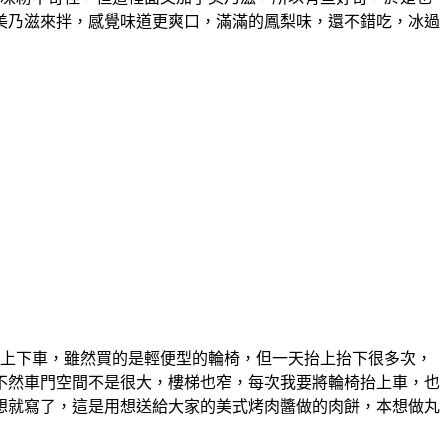
美乃滋來拌，感覺味道更爽口，滿滿的鳳梨味，還不錯吃，冰過
上下車，雖然買的是輕便型的輪椅，但一天抬上抬下很多次，
不然車門空間不是很大，樓梯也窄，每次我要將輪椅抬上車，也
想就寫了，這是用想送給大家的美式烤肉醬做的肉餅，本想做丸