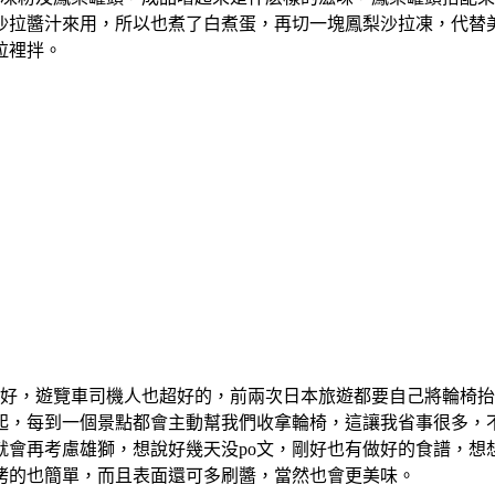
沙拉醬汁來用，所以也煮了白煮蛋，再切一塊鳳梨沙拉凍，代替
拉裡拌。
好，遊覽車司機人也超好的，前兩次日本旅遊都要自己將輪椅抬
起，每到一個景點都會主動幫我們收拿輪椅，這讓我省事很多，
就會再考慮雄獅，想說好幾天没po文，剛好也有做好的食譜，想
烤的也簡單，而且表面還可多刷醬，當然也會更美味。