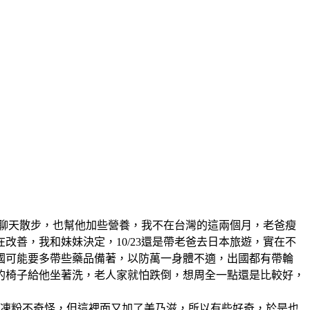
聊天散步，也幫他加些營養，我不在台灣的這兩個月，老爸瘦
善，我和妹妹決定，10/23還是帶老爸去日本旅遊，實在不
國可能要多帶些藥品備著，以防萬一身體不適，出國都有帶輪
的椅子給他坐著洗，老人家就怕跌倒，想周全一點還是比較好，
凍粉不奇怪，但這裡面又加了美乃滋，所以有些好奇，於是也