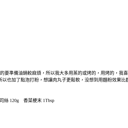
的要準備油鍋較麻煩，所以我大多用蒸的或烤的，用烤的，我喜
所以也加了點泡打粉，想讓肉丸子更鬆軟，没想到用麵粉效果比
 120g 香菜梗末 1Tbsp