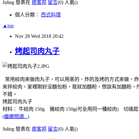
Juling 發表在
痞客邦
留言
(0)
人氣(
)
個人分類：
西式料理
▲top
Nov
28
Wed
2018
20:42
烤起司肉丸子
常用絞肉來做肉丸子，可以用蒸的、炸的及烤的方式來做，炸
來拌絞肉，家裡剛好没麵包粉，我就加麵粉，想說有加麵粉，
不錯。
烤起司肉丸子
材料： 牛絞肉 150g 豬絞肉 150g(可全用同一種絞肉) 切達起司絲
(繼續閱讀...)
Juling 發表在
痞客邦
留言
(0)
人氣(
)