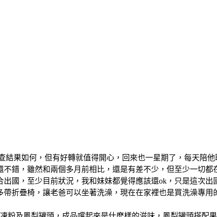
查結果如何，但有好轉就值得開心，回來也一星期了，每天陪他
不錯，雖然和兩個多月前相比，還是有差不少，但至少一切都在改
合出國，至少目前狀況，我和妹妹都覺得應該還ok，只是這次出
多帶折疊椅，讓老爸可以坐著洗澡，現在在家裡也是買洗澡專用
凍粉及鳳梨罐頭，成品嚐起來是什麽樣的滋味，鳳梨罐頭搭配果