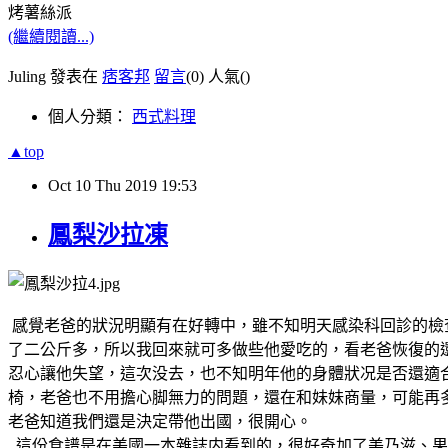
烤薯絲派
(繼續閱讀...)
Juling 發表在
痞客邦
留言
(0)
人氣(
)
個人分類：
西式料理
▲top
Oct
10
Thu
2019
19:53
鳳梨沙拉凍
感覺老爸的狀況明顯有在好轉中，雖不知明天感染科回診的檢
了二公斤多，所以我回來就可多做些他愛吃的，看老爸恢復的還
忍心讓他失望，這次没去，也不知明年他的身體狀况是否還適
椅，老爸也不用擔心脚無力的問題，還在和妹妹商量，可能再
老爸知道我們還是決定帶他出國，很開心。
這份食譜是在美國一本雜誌内看到的，很好奇加了美乃滋、果