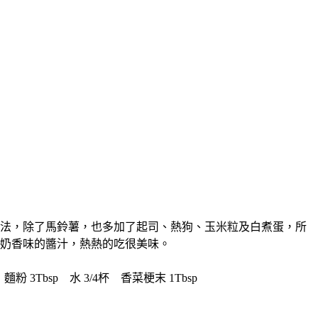
法，除了馬鈴薯，也多加了起司、熱狗、玉米粒及白煮蛋，所
濃濃奶香味的醬汁，熱熱的吃很美味。
麵粉 3Tbsp 水 3/4杯 香菜梗末 1Tbsp