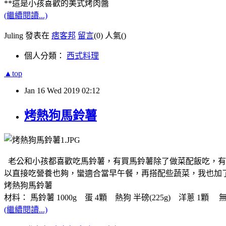
**這是小孩喜歡的美式烤肉醬
(繼續閱讀...)
Juling 發表在
痞客邦
留言
(0)
人氣(
)
個人分類：
西式料理
▲top
Jan
16
Wed
2019
02:12
烤熱狗馬鈴薯
老公和小孩都喜歡吃馬鈴薯，有買馬鈴薯除了做菜配飯吃，有
以直接吃營養也夠，蠻適合當早午餐，再搭配些蔬菜，我也加了些C
烤熱狗馬鈴薯
材料： 馬鈴薯 1000g 蛋 4顆 熱狗 半磅(225g) 洋蔥 1顆 無鹽奶油
(繼續閱讀...)