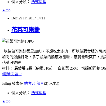
個人分類：
西式料理
▲top
Dec
29
Fri
2017
14:11
花菜可樂餅
以往做可樂餅都是加肉，不想吃太多肉，所以做蔬食版的可樂
加肉的還要好吃，多了蔬菜的脆感及甜味，感覺也較爽口，馬
花菜可樂餅
材料： 馬鈴薯 2顆（約重310g） 白花菜 250g 切達起司絲 50g
(繼續閱讀...)
Juling 發表在
痞客邦
留言
(2)
人氣(
)
個人分類：
西式料理
▲top