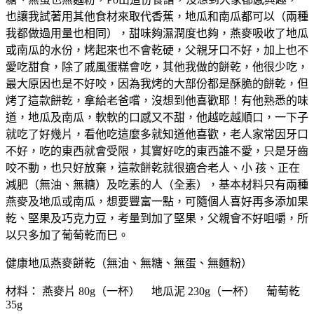
也讓我試著用其他食材來取代香蕉，地瓜和南瓜都可以（兩種
我都做過用量也相同），甜味夠濕潤度也夠，燕麥吸收了地瓜
或南瓜的水份，烤起來也不會乾硬，父親牙口不好，加上也不
愛吃甜食，除了戚風蛋糕會吃，其他我做的餅乾，他很少吃，
最大原因也是不好咬，因為我烤的大部份都是酥脆的餅乾，但
烤了這款餅乾，拿給老爸嚐，沒想到他喜歡耶！有他熟悉的味
道，地瓜及南瓜，軟軟的口感又不甜，他越吃越順口，一下子
就吃了好幾片，看他吃這麼多就知道他喜歡，老人家常因牙口
不好，吃的東西就會受限，其實好吃的東西誰不愛，只是牙齒
咬不動，也只好放棄，這款餅乾就很適合老人、小 孩、正在
減肥（無油、無糖）及吃素的人（全素），基本材料只有兩種
燕麥及地瓜或南瓜，想要豐富一點，可隨個人喜好再多添加果
乾、堅果及巧克力豆，考量到加了堅果，父親會不好咀嚼，所
以只多加了葡萄乾而巳。
健康地瓜燕麥餅乾（無油、無糖、無蛋、無麵粉）
材料： 燕麥片 80g（一杯） 地瓜泥 230g（一杯） 葡萄乾
35g