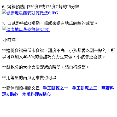
6. 烤箱預熱用350度F或175度C烤約15分鐘。
7. 口感帶些軟Q嚼勁，嚐起來還有地瓜綿綿的感覺。
小叮嚀：
**這份食譜是低卡食譜，甜度不高，小孩都愛吃甜一點的，所
以可以加入40-50g的苦甜巧克力豆來做，小孩會更喜歡。
**餅乾分的大小會影響烤的時間，請自行調整。
**用等量的南瓜泥來做也可以。
**延伸閱讀相關文章
手工餅乾之一
手工餅乾之二
燕麥料
理&點心
地瓜料理&點心