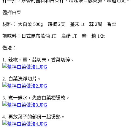
拌一拌，炒香的醬料和白菜拌，嚐起來口感爽脆，味道也足。
醬拌白菜
材料： 大白菜 500g 辣椒 2支 薑末 1t 蒜 2瓣 香菜
調味料：日式昆布醬油 1T 烏醋 1T 鹽 糖 1/2t
做法：
1. 辣椒、薑、蒜切末，香菜切碎。
2. 白菜洗淨切片。
3. 煮一鍋水，先放白菜梗燙軟。
4. 再放葉子的部份一起燙熟。