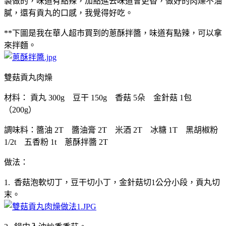
製做的，味道有點辣，加點進去味道會更香，做好的肉燥不油
膩，還有貢丸的口感，我覺得好吃。
**下圖是我在華人超市買到的蔥酥拌醬，味道有點辣，可以拿
來拌麵。
雙菇貢丸肉燥
材料： 貢丸 300g 豆干 150g 香菇 5朵 金針菇 1包
（200g）
調味料：醬油 2T 醬油膏 2T 米酒 2T 冰糖 1T 黑胡椒粉
1/2t 五香粉 1t 蔥酥拌醬 2T
做法：
1. 香菇泡軟切丁，豆干切小丁，金針菇切1公分小段，貢丸切
末。