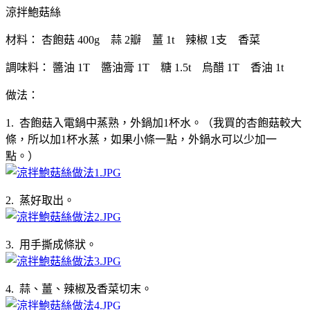
涼拌鮑菇絲
材料： 杏飽菇 400g 蒜 2瓣 薑 1t 辣椒 1支 香菜
調味料： 醬油 1T 醬油膏 1T 糖 1.5t 烏醋 1T 香油 1t
做法：
1. 杏飽菇入電鍋中蒸熟，外鍋加1杯水。（我買的杏飽菇較大
條，所以加1杯水蒸，如果小條一點，外鍋水可以少加一
點。）
2. 蒸好取出。
3. 用手撕成條狀。
4. 蒜、薑、辣椒及香菜切末。