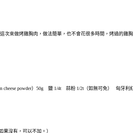
這次來做烤雞胸肉，做法簡單，也不會花很多時間，烤過的雞胸
 cheese powder）50g 鹽 1/4t 蒜粉 1/2t（如無可免） 匈牙
粉如果沒有，可以不加。）