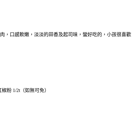
肉，口感軟嫩，淡淡的蒜香及起司味，蠻好吃的，小孩很喜歡
利紅椒粉 1/2t（如無可免）