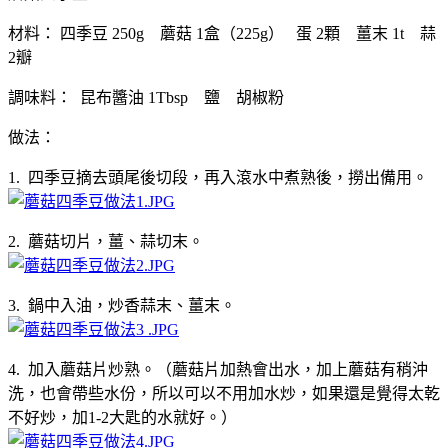
材料： 四季豆 250g 蘑菇 1盒（225g） 蛋 2顆 薑末 1t 蒜
2瓣
調味料： 昆布醬油 1Tbsp 鹽 胡椒粉
做法：
1. 四季豆摘去頭尾後切段，再入滾水中煮熟後，撈出備用。
2. 蘑菇切片，薑、蒜切末。
3. 鍋中入油，炒香蒜末、薑末。
4. 加入蘑菇片炒熟。（蘑菇片加熱會出水，加上蘑菇有稍沖
洗，也會帶些水份，所以可以不用加水炒，如果還是覺得太乾
不好炒，加1-2大匙的水就好。）