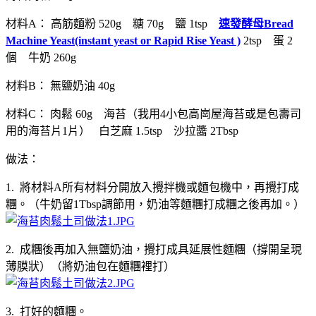
材料A： 高筋麵粉 520g 糖 70g 鹽 1tsp
速發酵母Bread
Machine Yeast(instant yeast or Rapid Rise Yeast )
2tsp 蛋 2
個 牛奶 260g
材料B： 無鹽奶油 40g
材料C： 肉鬆 60g 海苔（我用4小包高崗屋海苔或是包壽司
用的海苔片1片） 白芝麻 1.5tsp 沙拉醬 2Tbsp
做法：
1. 將材料A所有材料分開放入攪拌機或麵包機中，再攪打成
糰。（牛奶留1Tbsp調節用，奶油等麵糰打成糰之後再加。）
2. 成糰後再加入無鹽奶油，攪打成具延展性麵糰（撐開呈現
薄膜狀）（將奶油包在麵糰裡打）
3. 打好的麵糰。