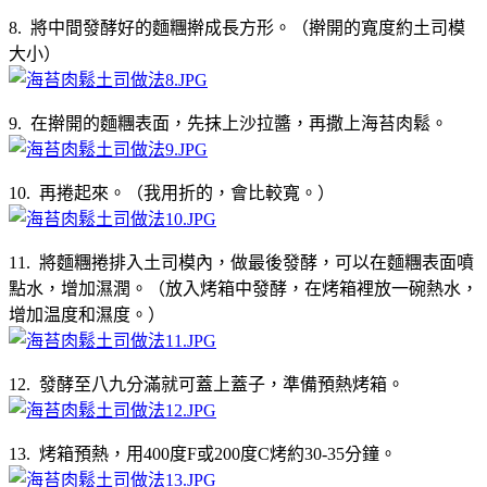
8. 將中間發酵好的麵糰擀成長方形。（擀開的寬度約土司模
大小）
9. 在擀開的麵糰表面，先抹上沙拉醬，再撒上海苔肉鬆。
10. 再捲起來。（我用折的，會比較寬。）
11. 將麵糰捲排入土司模內，做最後發酵，可以在麵糰表面噴
點水，增加濕潤。（放入烤箱中發酵，在烤箱裡放一碗熱水，
增加温度和濕度。）
12. 發酵至八九分滿就可蓋上蓋子，準備預熱烤箱。
13. 烤箱預熱，用400度F或200度C烤約30-35分鐘。