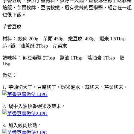
芋香豆腐，多加了些材料，煮好一大鍋，直接淋在飯上吃就是
燴飯，芋頭軟綿、豆腐軟嫩，還有微辣的豆瓣醬，組合在一起
也很下飯。
芋香豆腐
材料： 絞肉 200g 芋頭 450g 嫩豆腐 400g 蝦米 1.5Tbsp
蒜 4瓣 油蔥酥 3Tbsp 芹菜末
調味料： 辣豆瓣醬 2Tbsp 醬油 1Tbsp 醬油膏 1Tbsp 糖
1tsp
做法：
1. 芋頭切大丁，豆腐切丁，蝦米泡水、蒜切末、芹菜切末。
2. 鍋中入油炒香蝦米及蒜末。
3. 加入絞肉炒熟。