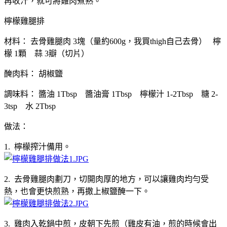
再收汁，就可將雞肉煮熟。
檸檬雞腿排
材料： 去骨雞腿肉 3塊（量約600g，我買thigh自己去骨） 檸
檬 1顆 蒜 3瓣（切片）
醃肉料： 胡椒鹽
調味料： 醬油 1Tbsp 醬油膏 1Tbsp 檸檬汁 1-2Tbsp 糖 2-
3tsp 水 2Tbsp
做法：
1. 檸檬搾汁備用。
2. 去骨雞腿肉劃刀，切開肉厚的地方，可以讓雞肉均勻受
熱，也會更快煎熟，再撒上椒鹽醃一下。
3. 雞肉入乾鍋中煎，皮朝下先煎（雞皮有油，煎的時候會出