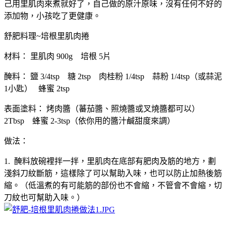
己用里肌肉來煮就好了，自己做的原汁原味，沒有任何不好的
添加物，小孩吃了更健康。
舒肥料理~培根里肌肉捲
材料： 里肌肉 900g 培根 5片
醃料： 鹽 3/4tsp 糖 2tsp 肉桂粉 1/4tsp 蒜粉 1/4tsp（或蒜泥
1小匙） 蜂蜜 2tsp
表面塗料： 烤肉醬（蕃茄醬、照燒醬或叉燒醬都可以）
2Tbsp 蜂蜜 2-3tsp（依你用的醬汁鹹甜度來調）
做法：
1. 醃料放碗裡拌一拌，里肌肉在底部有肥肉及筋的地方，劃
淺斜刀紋斷筋，這樣除了可以幫助入味，也可以防止加熱後筋
縮。（低溫煮的有可能筋的部份也不會縮，不管會不會縮，切
刀紋也可幫助入味。）