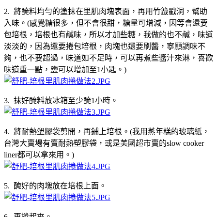
2. 將醃料均勻的塗抹在里肌肉塊表面，再用竹籖戳洞，幫助
入味。(感覺糖很多，但不會很甜，糖量可增減，因等會還要
包培根，培根也有鹹味，所以才加些糖，我做的也不鹹，味道
淡淡的，因為還要捲包培根，肉塊也還要刷醬，寧願調味不
夠，也不要超過，味道如不足時，可以再煮些醬汁來淋，喜歡
味道重一點，鹽可以增加至1小匙。)
3. 抹好醃料放冰箱至少醃1小時。
4. 將耐熱塑膠袋剪開，再鋪上培根。(我用蒸年糕的玻璃紙，
台灣大賣場有賣耐熱塑膠袋，或是美國超市賣的slow cooker
liner都可以拿來用。)
5. 醃好的肉塊放在培根上面。
6. 再捲起來。