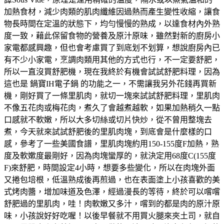
加熱食材，減少肉類的肌肉纖維因過熱而產生變性收縮，讓食
物長時間在定溫的狀態下，均勻慢慢的熟成，以達食材內外熟
度一致，藉此保留食物的營養及原汁原味，雖然對新的廚房小
家電都感興趣，但也會考慮買了到底划不划算，想說廚房內已
有不少小家電，烹調肉類用其他的方式也行，不一定要舒肥，
所以一直沒買舒肥機，現在我終於有機會試試舒肥料理，因為
這也是
鍋寶IH電子鍋
的功能之一，不需讓我另外花錢再買新
機，剛好買了一條里肌肉，就切一塊來試試舒肥料理，里肌肉
不像五花肉或梅花肉，煮久了會越煮越軟，如果加熱稍久一點
口感就不軟嫩，所以大多切絲或切片快炒，從不曾用整塊去
煮，今天就來試試舒肥後的里肌肉塊，到底會是什麼樣的口
感，參考了一些美國食譜，里肌肉塊約用150-155度F加熱，熟
度及軟嫰度最剛好，因為肉塊蠻厚的，就決定用68度C(155度
F)來舒肥，時間設定4小時，想要多些變化，所以在肉塊外面
又捲包培根，低溫熟成後再煎過，也在表面塗上小孩喜歡的美
式烤肉醬，增加味道及色澤，經過漫長的等待，終於可以嚐嚐
舒肥過的里肌肉，哇！肉軟嫩又多汁，嚐到的都是肉的原汁原
味，小孩說好好吃喔！以後早餐就不用買火腿來夾土司，就自