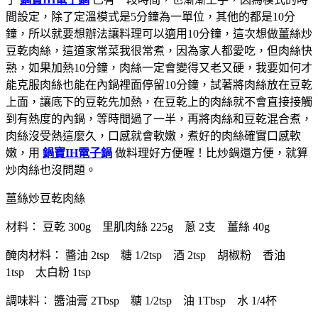
間設定，除了定溫模式是5分鐘為一單位，其他的都是10分
鐘，所以就要想辦法讓料理可以適用10分鐘，這次想做薑絲炒
豆乾肉絲，這道家常菜我很常煮，因為家人都愛吃，但肉絲快
熟，如果加熱10分鐘，肉絲一定會變得又老又硬，我要如何才
能克服肉絲也能在內鍋裡面停留10分鐘，試著將肉絲放在豆乾
上面，讓底下的豆乾先加熱，在豆乾上的肉絲就不會直接接觸
到有熱度的內鍋，等時間過了一半，再將肉絲和豆乾混合煮，
肉絲沒受熱這麼久，口感就會軟嫩，煮好的肉絲確實口感軟
嫩，用
鍋寶IH電子鍋
做料理好方便喔！比炒鍋還方便，就算
炒肉絲也沒問題。
薑絲炒豆乾肉絲
材料： 豆乾 300g 里肌肉絲 225g 蔥 2支 薑絲 40g
醃肉材料： 醬油 2tsp 糖 1/2tsp 酒 2tsp 胡椒粉 香油
1tsp 太白粉 1tsp
調味料： 醬油膏 2Tbsp 糖 1/2tsp 油 1Tbsp 水 1/4杯