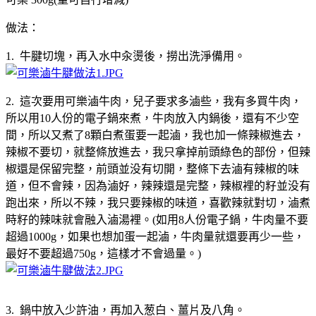
做法：
1. 牛腱切塊，再入水中汆燙後，撈出洗淨備用。
2. 這次要用可樂滷牛肉，兒子要求多滷些，我有多買牛肉，
所以用10人份的電子鍋來煮，牛肉放入内鍋後，還有不少空
間，所以又煮了8顆白煮蛋要一起滷，我也加一條辣椒進去，
辣椒不要切，就整條放進去，我只拿掉前頭綠色的部份，但辣
椒還是保留完整，前頭並没有切開，整條下去滷有辣椒的味
道，但不會辣，因為滷好，辣辣還是完整，辣椒裡的籽並没有
跑出來，所以不辣，我只要辣椒的味道，喜歡辣就對切，滷煮
時籽的辣味就會融入滷湯裡。(如用8人份電子鍋，牛肉量不要
超過1000g，如果也想加蛋一起滷，牛肉量就還要再少一些，
最好不要超過750g，這樣才不會過量。)
3. 鍋中放入少許油，再加入葱白、薑片及八角。