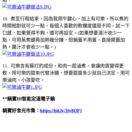
10. 煮至行程結束，因為我用牛腱心，加上有可樂，所以煮的
時間相對就可少一點，每個人喜歡的軟爛度還是不同，試一下
口感，如果覺得不夠，還可再設定。(如果想要湯汁收少一
點，可用蒸煮鍵再加熱幾分鐘，但鍋蓋不用蓋，直接開蓋加
熱，醬汁才會收少一點。)
11. 可樂含有蘇打的成份，和肉一起滷煮，會讓肉質變得更
軟，用可樂的甜來代替冰糖，想要甜度多少就自己決定，用可
樂滷肉，小孩愛吃。
**鍋寶IH智能定溫電子鍋
鍋寶好食光市集：
https://bit.ly/3ty8OFj