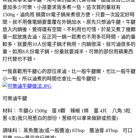
要加多少可樂，小孩要求我多煮一些，這次買的量就有
1500g，滷肉用 鍋寶IH電子鍋來煮很方便，只要一次設定好時
間，就不用像電鍋要重覆在外鍋加水，原先只想滷牛腱，牛腱
放入内鍋後，覺得還有空間，不利用也可惜，於是又煮了幾顆
蛋一起放進去滷，反正同一鍋一起煮也不用多花時間，滷的量
較多，就要用10人份電子鍋才夠用，内鍋很深，就可滷很多的
量，如用8人份電子鍋，份量就要減半，可樂的部份用蘋果西
打代替也不錯。
**我喜歡用牛腱心的部位來滷，比一般牛腱嫩，也比一般牛腱
小一點，所以滷煮的時間也會比一般牛腱短。
可樂滷牛腱
材料： 牛腱心 1500g 蛋 8顆 辣椒 1條 薑 4片 八角 3粒
葱 6支(我只用葱白的部份，葱綠可以拿來做餅或煎蛋)
調味料： 蒸魚醬油(或一般醬油) 6Tbsp 醬油膏 4Tbsp 可口
可樂 300g(量可自行增減)