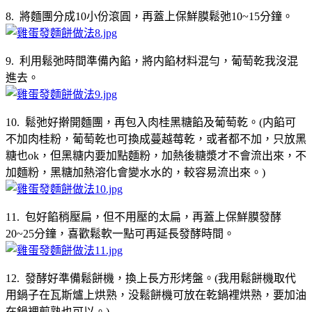
8. 將麵團分成10小份滾圓，再蓋上保鮮膜鬆弛10~15分鐘。
9. 利用鬆弛時間準備內餡，將内餡材料混勻，葡萄乾我沒混
進去。
10. 鬆弛好擀開麵團，再包入肉桂黑糖餡及葡萄乾。(内餡可
不加肉桂粉，葡萄乾也可換成蔓越莓乾，或者都不加，只放黑
糖也ok，但黑糖内要加點麵粉，加熱後糖漿才不會流出來，不
加麵粉，黑糖加熱溶化會變水水的，較容易流出來。)
11. 包好餡稍壓扁，但不用壓的太扁，再蓋上保鮮膜發酵
20~25分鐘，喜歡鬆軟一點可再延長發酵時間。
12. 發酵好準備鬆餅機，換上長方形烤盤。(我用鬆餅機取代
用鍋子在瓦斯爐上烘熟，没鬆餅機可放在乾鍋裡烘熟，要加油
在鍋裡煎熟也可以。)