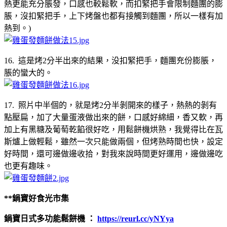
熱更能充分脹發，口感也較鬆軟，而扣緊把手會限制麵團的膨
脹，沒扣緊把手，上下烤盤也都有接觸到麵團，所以一樣有加
熱到。)
16. 這是烤2分半出來的結果，没扣緊把手，麵團充份膨脹，
脹的蠻大的。
17. 照片中半個的，就是烤2分半剝開來的樣子，熱熱的剝有
點壓扁，加了大量蛋液做出來的餅，口感好綿細，香又軟，再
加上有黑糖及葡萄乾餡很好吃，用鬆餅機烘熟，我覺得比在瓦
斯爐上做輕鬆，雖然一次只能做兩個，但烤熟時間也快，設定
好時間，還可邊做邊收拾，對我來說時間更好運用，邊做邊吃
也更有趣味。
**
鍋寶好食光市集
鍋寶日式多功能鬆餅機
：
https://reurl.cc/yNYya