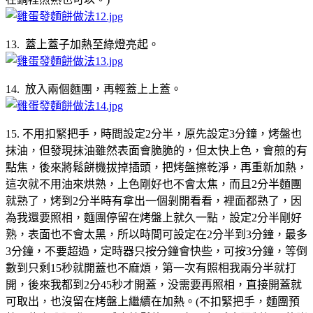
13. 蓋上蓋子加熱至綠燈亮起。
14. 放入兩個麵團，再輕蓋上上蓋。
15. 不用扣緊把手，時間設定2分半，原先設定3分鐘，烤盤也
抹油，但發現抹油雖然表面會脆脆的，但太快上色，會煎的有
點焦，後來將鬆餅機拔掉插頭，把烤盤擦乾淨，再重新加熱，
這次就不用油來烘熟，上色剛好也不會太焦，而且2分半麵團
就熟了，烤到2分半時有拿出一個剝開看看，裡面都熟了，因
為我還要照相，麵團停留在烤盤上就久一點，設定2分半剛好
熟，表面也不會太黑，所以時間可設定在2分半到3分鐘，最多
3分鐘，不要超過，定時器只按分鐘會快些，可按3分鐘，等倒
數到只剩15秒就開蓋也不麻煩，第一次有照相我兩分半就打
開，後來我都到2分45秒才開蓋，没需要再照相，直接開蓋就
可取出，也沒留在烤盤上繼續在加熱。(不扣緊把手，麵團預