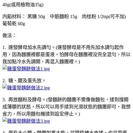
40g(或用植物油35g)
内餡材料： 黑糖 50g 中筋麵粉 15g 肉桂粉 1/2tsp(可不加)
葡萄乾 60g
做法：
1. 速發酵母加水先調勻。(速發酵母是不用先加水調勻起作
用，因為麵團裡都是蛋液，怕酵母在麵團裡没完全混勻，所以
我加點冷水先調開，再混入麵團裡。)
2. 糖、鹽及蛋先放。
3. 再放麵粉及酵母。(發麵餅的麵團不需像做麵包，揉到撐開
成薄膜的狀態，所以可以用手揉到光滑狀態的麵團即可，我想
省力，所以用麵包機揉到設定停止。)
4. 蛋有大小顆，麵團如果太乾，可隨時補水來揉，也可用蛋