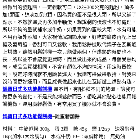
蛋做出的發麵餅，一定鬆軟可口，以往300公克的麵粉，頂多
加1顆蛋，這次加到3顆，因為買的蛋不是很大顆，所以又補了
點水，不然就還要再多加半顆蛋，想說剩的蛋液也不好處理，
所以不夠的量就補水或牛奶，如果買到的蛋較大顆，水有可能
不用再額外添加，大家視情况調節水量，好吃的餅皮再配上黑
糖及葡萄餡，香甜可口又鬆軟，我用鬆餅機取代鍋子在瓦斯爐
上烘熟，雖然用鬆餅機一次只能做兩個，但烘熟的時間也不
長，所以並不會感覺更費時，而且做出來的成品，每個受熱均
勻，成品品質都相同，不會有顏色不均的情況，用定時器控
制，設定好時間就不用顧著爐火，我還可邊做邊收拾，對我來
說時間更好運用，而且感覺做起來也比在瓦斯爐上烘熟有趣，
鍋寶日式多功能鬆餅機
還不錯，有附5種不同的烤盤，讓我可
做更多的變化，不是只能烤鬆餅而已，想吃其他點心也能用鬆
餅機做，運用廣輕鬆做，有常用買了機器就不會浪費。
鍋寶日式多功能鬆餅機
~雞蛋發麵餅
材料： 中筋麵粉 300g 蛋 3顆 糖 45g 鹽 1/2tsp 速發酵母
1tsp(加水1大匙調勻) 水或牛奶 10~15g(調節用) 無奶油