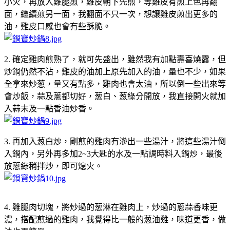
小火，再放入雞腿煎，雞皮朝下先煎，等雞皮有煎上色再翻
面，繼續煎另一面，我翻面不只一次，想讓雞皮煎出更多的
油，雞皮口感也會有些酥脆。
2. 確定雞肉煎熟了，就可先盛出，雖然我有加點壽喜燒露，但
炒鍋仍然不沾，雞皮的油加上原先加入的油，量也不少，如果
全拿來炒葱，量又有點多，雞肉也會太油，所以倒一些出來等
會炒飯，蒜及蔥都切好，葱白、葱綠分開放，我直接開火就加
入蒜末及一點香油炒香。
3. 再加入葱白炒，剛煎的雞肉有滲出一些湯汁，將這些湯汁倒
入鍋內，另外再多加2~3大匙的水及一點調時料入鍋炒，最後
放蔥綠稍拌炒，即可熄火。
4. 雞腿肉切塊，將炒過的葱淋在雞肉上，炒過的蔥蒜香味更
濃，搭配煎過的雞肉，我覺得比一般的葱油雞，味道更香，做