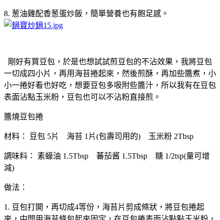
8. 葱油雞配香葱蛋炒飯，簡單營養也有飽足感。
剛好有買豆包，於是也想試試煎豆包的不沾效果，我將豆包
一切成四小片，再用海苔捲起來，然後煎酥，再加些醬煮，小
小一捲好看也好吃，想要豆包多吸附些醬汁，所以我有在豆包
表面沾點玉米粉，豆包也可以不沾粉直接煎。
醬燒豆包捲
材料： 豆包 5片 海苔 1片(包壽司用的) 玉米粉 2Tbsp
調味料： 素蠔油 1.5Tbsp 蕃茄酱 1.5Tbsp 糖 1/2tsp(量可增
減)
做法：
1. 豆包打開，再切成4等份，海苔片剪成條狀，將豆包捲起
來，中間用海苔條包起來固定，在豆包捲表面沾點點玉米粉，