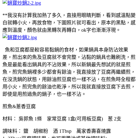
**我沒有計算我加熱了多久，直接用眼睛判斷，看到感溫點變
白就轉小火，再放食物，下圖照片就可看出，原本的黑點，感
應到溫度，顏色就由黑轉灰再轉白，ok字也漸漸浮現。
魚和豆腐都是較容易黏鍋的食材，如果鍋具本身防沾效果
差，煎出來的魚及豆腐就不會完整，沾黏的鍋具也難刷洗，煎
魚是最能看出鍋具的不沾效果，所以新鍋最先想試的就是煎
魚，煎完魚鍋裡多少都會有餘油，我直接放了豆腐再繼續煎，
在沒洗鍋的狀態，用餘油煎豆腐也一樣不沾，在煎魚時全程都
用小火，煎完魚的餘油也乾淨，所以我就直接放豆腐下去煎，
即使是用煎過魚的鍋子，也一樣不沾。
煎魚&蔥香豆腐
材料： 吳郭魚 1條 家常豆腐 1盒(可用板豆腐) 葱 2支
調味料： 鹽 胡椒粉 酒 1Tbsp 萬家香壽喜燒露