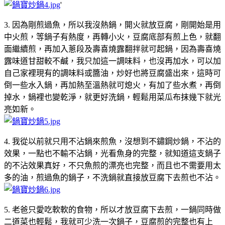
'
3. 因為剛煎過魚，所以我沒熱鍋，開火就放豆腐，剛開始是用
中火煎，等鍋子有熱度，再轉小火，豆腐底部有煎上色，就翻
面繼續煎，再加入蔥段及壽喜燒露翻拌就可起鍋，因為壽喜燒
露味道甘甜較不鹹，我只加這一調味料，也沒再加水，可以加
自己家裡現有的調味料或醬油，炒好也將豆腐盛出來，這時可
倒一些水入鍋，再加熱至溫熱就可熄火，有加了些水煮，再倒
掉水，鍋裡也變乾淨，就更好洗鍋，輕鬆用菜瓜布抹幾下就光
亮如新。
4. 我從以前就只用不沾鍋來煎魚，沒想到不鏽鋼炒鍋，不沾的
效果，一點也不輸不沾鍋，光看魚身的完整，就知道這支鍋子
的不沾效果真好，不只魚煎的漂亮也完整，而且也不需要用太
多的油，煎過魚的鍋子，不洗鍋就直接放豆腐下去煎也不沾。
5. 老爸只愛吃軟軟的食物，所以才放豆腐下去煎，一鍋同時做
二道菜也輕鬆，我就可少洗一次鍋子，豆腐煎的完整也有上