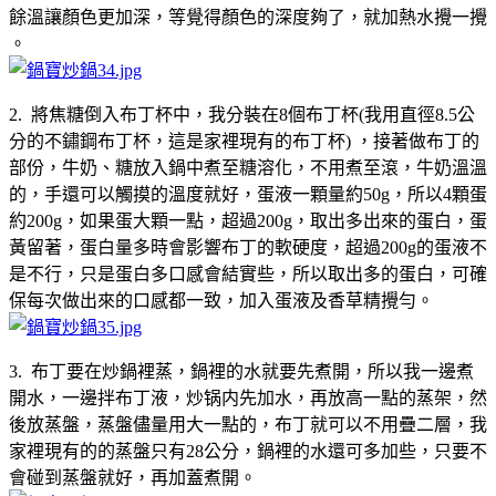
餘溫讓顏色更加深，等覺得顏色的深度夠了，就加熱水攪一攪
。
2. 將焦糖倒入布丁杯中，我分裝在8個布丁杯(我用直徑8.5公
分的不鏽鋼布丁杯，這是家裡現有的布丁杯) ，接著做布丁的
部份，牛奶、糖放入鍋中煮至糖溶化，不用煮至滾，牛奶溫溫
的，手還可以觸摸的溫度就好，蛋液一顆量約50g，所以4顆蛋
約200g，如果蛋大顆一點，超過200g，取出多出來的蛋白，蛋
黃留著，蛋白量多時會影響布丁的軟硬度，超過200g的蛋液不
是不行，只是蛋白多口感會結實些，所以取出多的蛋白，可確
保每次做出來的口感都一致，加入蛋液及香草精攪勻。
3. 布丁要在炒鍋裡蒸，鍋裡的水就要先煮開，所以我一邊煮
開水，一邊拌布丁液，炒锅内先加水，再放高一點的蒸架，然
後放蒸盤，蒸盤儘量用大一點的，布丁就可以不用疊二層，我
家裡現有的的蒸盤只有28公分，鍋裡的水還可多加些，只要不
會碰到蒸盤就好，再加蓋煮開。