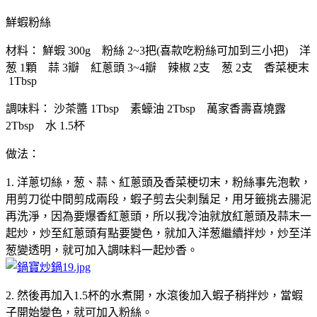
鮮蝦粉絲
材料： 鮮蝦 300g 粉絲 2~3把(喜款吃粉絲可加到三小把) 洋
葱 1顆 蒜 3瓣 紅蔥頭 3~4瓣 辣椒 2支 葱 2支 香菜梗末
1Tbsp
調味料： 沙茶醬 1Tbsp 素蠔油 2Tbsp 萬家香壽喜燒露
2Tbsp 水 1.5杯
做法：
1. 洋蔥切絲，葱、蒜、紅蔥頭及香菜梗切末，粉絲事先泡軟，
用剪刀從中間剪成兩段，蝦子剪去尖刺鬚足，用牙籤挑去腸泥
再洗淨，因為要爆香紅蔥頭，所以我冷油就放紅蔥頭及蒜末一
起炒，炒至紅蔥頭有點要變色，就加入洋葱繼續拌炒，炒至洋
葱變透明，就可加入調味料一起炒香。
2. 然後再加入1.5杯的水煮開，水滾後加入蝦子稍拌炒，當蝦
子開始變色，就可加入粉絲。