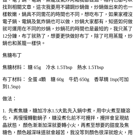
找到相關文章，這次我要用不鏽鋼炒鍋做，炒鍋做出來的也一
樣軟嫩，鍋具不同需花的時間也不同，想吃布丁，如果家裡沒
電子鍋、電鍋及氣炸鍋也可以做，炒鍋大家都有，知道如何做
就可運用在不同的炒鍋，炒鍋花的時間也是最短的，我只蒸了
12分鐘，布丁就熟了，想要更快做好布丁，除了可用蒸籠，炒
鍋也和蒸籠一樣快。
焦糖布丁
焦糖材料： 糖 65g 冷水 1.5Tbsp 熱水 1.5Tbsp
布丁材料： 全蛋 4顆 糖 60g 牛奶 650g 香草精 1tsp(可加
到1.5tsp)
做法：
1. 先煮焦糖，糖加冷水1.5大匙先入鍋中煮，用中火煮至糖溶
化， 再慢慢轉動鍋子，糖没煮化前不可攪拌，攪拌會呈現結
晶狀態， 顏色漸漸加深就要轉小火，再煮至想要的甜度及焦
糖色，顏色越深味道就會越苦，我没等到顏色很深就熄火，用