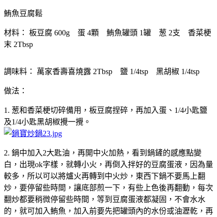
鮪魚豆腐鬆
材料： 板豆腐 600g 蛋 4顆 鮪魚罐頭 1罐 葱 2支 香菜梗
末 2Tbsp
調味料： 萬家香壽喜燒露 2Tbsp 鹽 1/4tsp 黑胡椒 1/4tsp
做法：
1. 葱和香菜梗切碎備用，板豆腐捏碎，再加入蛋、1/4小匙鹽
及1/4小匙黑胡椒攪一攪。
2. 鍋中加入2大匙油，再開中火加熱，看到鍋鏟的感應點變
白，出現ok字樣，就轉小火，再倒入拌好的豆腐蛋液，因為量
較多，所以可以將爐火再轉到中火炒，東西下鍋不要馬上翻
炒，要停留些時間，讓底部煎一下，有些上色後再翻動，每次
翻炒都要稍微停留些時間，等到豆腐蛋液都凝固，不會水水
的，就可加入鮪魚，加入前要先把罐頭內的水份或油瀝乾，再