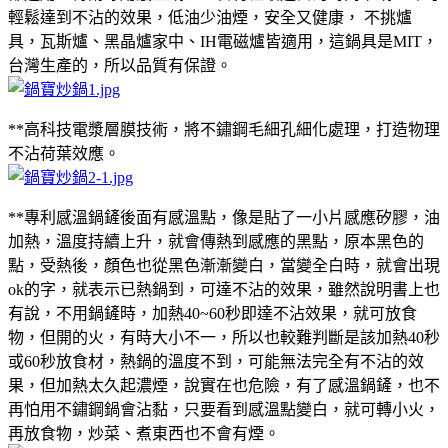
輕鬆達到不沾的效果，低油少油煙，安全又健康， 不挑爐
具，瓦斯爐、黑晶爐家中、IH電磁爐皆適用，這鍋具是MIT，
台灣生產的，所以品質有保證。
**高科技電漿層膜技術，將不鏽鋼毛細孔細化處理，打造物理
不沾荷葉效應。
**專利感溫鍋鏟後面有感溫點，像是貼了一小片感應矽膠，油
加熱，溫度持續上升，就會傳熱到感應的黑點，原本黑色的
點，受熱後，顏色也從黑色漸漸變白，當變全白時，就會出現
ok的字，就表示已熱鍋到，可達不沾的效果，雖然說明書上也
有說，不用鍋鏟時，加熱40~60秒即達不沾效果，就可放食
物，但開的火，有時大小不一，所以也較難判斷是該加熱40秒
或60秒放食材，熱鍋的溫度不到，可能無法完全有不沾的效
果，但加熱太久起濃煙，說實在也危險，有了感溫鍋鏟，也不
再怕用不鏽鋼鍋會沾黏，只要看到感溫點變白，就可轉小火，
再放食物，炒菜、煮東西也不會有煙。