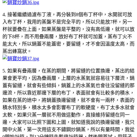
4. 接著繼續過濾布丁液，再分裝到8個布丁杯中，水開就可放
入布丁杯，我用的蒸盤不是完全平的，所以只能放7杯，另一
杯就要疊在上面，如果蒸盤是平整的，沒有高低邊，就可以放
的下8杯，而不用疊兩層，放好布丁杯就可加蓋，蒸布丁火不
能太大，所以鍋蓋不能蓋密，要留縫，才不會因溫度太高，而
蒸出蜂窩狀。
5. 如果有疊兩層，在蒸的期間，將留縫的位置換邊，蒸出的結
果會更平均，因為疊兩層，上層的水蒸氣就容易往下層流，鍋
蓋有留縫，就會有些傾斜，鍋蓋上的水蒸氣也會往没留縫的那
邊流，所以靠近那邊下層的布丁，表面就會有比較多的積水，
如果在蒸的途中，將鍋蓋換邊留縫，就不會有一兩杯，表面的
積水特別多，積水太多會影響布丁的軟硬度，布丁太多水就會
太軟，如果只蒸一層就不用做這動作，直接維持留縫在同一
邊，大家可以比照下圖和上圖，就知道我說的換邊留縫，我只
開中火蒸，第一次用這支不鏽鋼炒鍋蒸，所以有量時間，我從
0開始計時，到12分鐘時先暫停計時器，然後開蓋試，用筷子