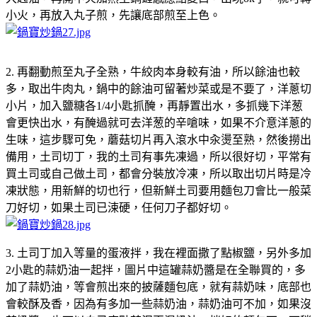
小火，再放入丸子煎，先讓底部煎至上色。
2. 再翻動煎至丸子全熟，牛絞肉本身較有油，所以餘油也較
多，取出牛肉丸，鍋中的餘油可留著炒菜或是不要了，洋蔥切
小片，加入鹽糖各1/4小匙抓醃，再靜置出水，多抓幾下洋葱
會更快出水，有醃過就可去洋葱的辛嗆味，如果不介意洋蔥的
生味，這步驟可免，蘑菇切片再入滾水中汆燙至熟，然後撈出
備用，土司切丁，我的土司有事先凍過，所以很好切，平常有
買土司或自己做土司，都會分裝放冷凍，所以取出切片時是冷
凍狀態，用新鮮的切也行，但新鮮土司要用麵包刀會比一般菜
刀好切，如果土司已涑硬，任何刀子都好切。
3. 土司丁加入等量的蛋液拌，我在裡面撒了點椒鹽，另外多加
2小匙的蒜奶油一起拌，圖片中這罐蒜奶醬是在全聯買的，多
加了蒜奶油，等會煎出來的披薩麵包底，就有蒜奶味，底部也
會較酥及香，因為有多加一些蒜奶油，蒜奶油可不加，如果沒