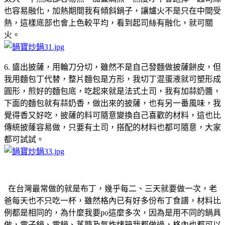
也容易融化，加熱期間我有傾斜鍋子，讓爐火不是只在中間受
熱，這樣底部也會上色較平均，看到起司絲有融化，就可關
火。
6. 盛出披薩，用輪刀分切，雖然不是自己發麵做披薩餅皮，但
我用麵包丁代替，整片麵包是方形，我切丁混蛋液就可塑形成
圓形，煎好的麵包底，吃起來就是法式土司，我有加蒜奶醬，
下面的麵包就有蒜奶香，做出來的披薩，也有另一番風味，我
覺得香又好吃，披薩的料可隨意變換自己喜歡的材料，這也比
傳統披蕯容易做，只要有土司，搭配的材料也都可隨意，大家
都可試試。
在台灣最常做的就是布丁，幾乎每二、三天就要做一次，老
爸每天也不只吃一杯，雖然格內已有好多份布丁食譜，材料比
例都是相同的，為什麼我要po這麼多次，因為是用不同的鍋具
做，電子鍋、電鍋、蒸籠及氣炸烤箱我都做過，格內也都可以