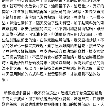
的漂亮，初次嘗試就有了滿意的結果，真的如指示出樣ok字
樣，就可轉小火放食材烹飪，油用量不多，油煙也少，有好的
開始，才會讓我想繼續再試，煎魚剩的油也乾淨，於是又直接
下鍋煎豆腐，沒洗鍋也沒再熱鍋，就泠鍋下豆腐煎，也一樣不
沾，餘油也清掉了，隔天又做了雞肉料理，加了點醬料醃的帶
皮雞腿肉，雞皮仍然煎的漂亮，也不會因加醬料而黏鍋，雖然
無法像不沾鍋，可無油下鍋，但油量我也只用1大匙而巳，這
些油加雞皮煎出的油，在做完脆皮蔥油雞，我又直接炒飯，不
沾的效果也一樣完美表現，煮了魚及雞肉給老爸吃，接著又做
了豆包捲及鮮蝦粉絲，豆皮也是較容易沾鍋的食材，這支炒鍋
也同樣表現良好，不是所有食材都需要熱鍋，我在做鮮蝦粉絲
時，需要炒香紅葱頭及蒜末，我並沒熱鍋，因為炒紅蔥頭的油
温不能太高，所以也不是每道菜都需要熱到足夠的溫度，當食
材需要用到煎的方式料理，就需要熱鍋，才能達到不沾的效
果。
新鍋總想多嘗試，我不只做這些，陸續又做了鮪魚豆腐鬆及
牛肉丸子披薩，加了罐頭鮪魚炒的豆腐鬆，味道鮮美，口感乾
鬆也美味，炒鍋也能做簡易披蕯喔！做出的披薩保證可口，大