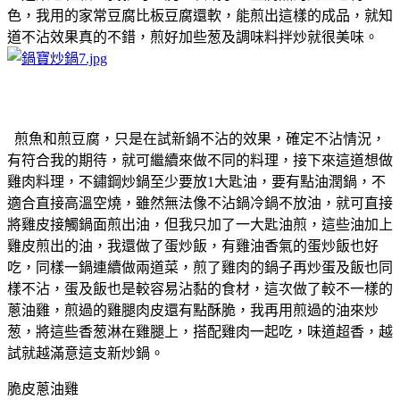
色，我用的家常豆腐比板豆腐還軟，能煎出這樣的成品，就知
道不沾效果真的不錯，煎好加些葱及調味料拌炒就很美味。
煎魚和煎豆腐，只是在試新鍋不沾的效果，確定不沾情況，
有符合我的期待，就可繼續來做不同的料理，接下來這道想做
雞肉料理，不鏽鋼炒鍋至少要放1大匙油，要有點油潤鍋，不
適合直接高溫空燒，雖然無法像不沾鍋冷鍋不放油，就可直接
將雞皮接觸鍋面煎出油，但我只加了一大匙油煎，這些油加上
雞皮煎出的油，我還做了蛋炒飯，有雞油香氣的蛋炒飯也好
吃，同樣一鍋連續做兩道菜，煎了雞肉的鍋子再炒蛋及飯也同
樣不沾，蛋及飯也是較容易沾黏的食材，這次做了較不一樣的
蔥油雞，煎過的雞腿肉皮還有點酥脆，我再用煎過的油來炒
葱，將這些香葱淋在雞腿上，搭配雞肉一起吃，味道超香，越
試就越滿意這支新炒鍋。
脆皮蔥油雞