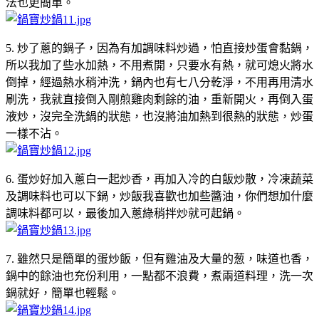
法也更簡單。
5. 炒了蔥的鍋子，因為有加調味料炒過，怕直接炒蛋會黏鍋，
所以我加了些水加熱，不用煮開，只要水有熱，就可熄火將水
倒掉，經過熱水稍沖洗，鍋內也有七八分乾淨，不用再用清水
刷洗，我就直接倒入剛煎雞肉剩餘的油，重新開火，再倒入蛋
液炒，沒完全洗鍋的狀態，也沒將油加熱到很熱的狀態，炒蛋
一樣不沾。
6. 蛋炒好加入蔥白一起炒香，再加入冷的白飯炒散，冷凍蔬菜
及調味料也可以下鍋，炒飯我喜歡也加些醬油，你們想加什麼
調味料都可以，最後加入蔥綠稍拌炒就可起鍋。
7. 雖然只是簡單的蛋炒飯，但有雞油及大量的葱，味道也香，
鍋中的餘油也充份利用，一點都不浪費，煮兩道料理，洗一次
鍋就好，簡單也輕鬆。