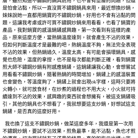
層，雖然知道不鏽鋼的鍋具耐用，也不會有塗層的問題，但還
是怕會沾黏，所以一直沒買不鏽鋼鍋具來用，最近想換炒鍋，
妹妹說她一直都用鍋寶的不鏽鋼炒鍋，好用也不會有沾黏的問
題，這讓我考慮或許可買不鏽鋼炒鍋來用看看，也看了鍋寶的
產品，我對鍋寶的感溫鍋鏟感興趣，第一次看到有這樣的產
品，原來這麼方便，當熱鍋溫度達到，就會產生不沾的效果，
但如何判斷溫度才是最難的吧，熱鍋溫度不夠，無法完全表現
不沾的效果，但熱鍋過久，溫度太高，有可能會損壞鍋具，感
覺也危險，温度的拿捏，也不是每次都能判斷正確，看到鍋寶
煎大師不鏽鋼炒鍋有附感應鍋鏟，這鍋鏟讓我心動，會想嘗試
用看看不鏽鋼炒鍋，隨著熱鍋的時間增加，鍋鏟上的感温裝置
也會變色，等溫度夠了，鍋鏟上就會出現ok字樣，這時只要將
火轉小，就可放食材，在炒煮的過程也不用大火，小火就可持
續達到不沾的效果，感興趣的東西就會想擁有，被這支鍋鏟吸
引，其他的鍋具也不想看了，我就想要這支炒鍋，好想試這支
鍋鏟，是否真的這麼好用。
我也換了這支不鏽鋼炒鍋，做菜這麼多年，我還是第一次用
不鏽鋼炒鍋，要試不沾效果，煎魚最準，能不沾黏，魚也才煎