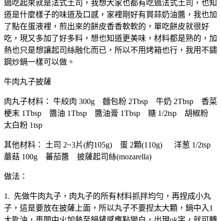
過吃起來就是法式土司，我想大家也都有吃過法式土司，也知
道是什麼樣子的味道及口感，家裡剛好有買蒜奶油醬，我也加
了點在蛋液裡，煎出來的餅皮香香軟軟的，單吃餅皮就很好
吃，現又多加了好多料，想也知道更美味，材料都是熟的，加
熱也只是想讓起司絲融化而已，所以不用烤箱也行，我用不鏽
鋼炒鍋一樣可以做。
牛肉丸子披薩
肉丸子材料： 牛絞肉 300g 麵包粉 2Tbsp 牛奶 2Tbsp 香菜
梗末 1Tbsp 醬油 1Tbsp 醬油膏 1Tbsp 糖 1/2tsp 胡椒粉
太白粉 1tsp
其他材料： 土司 2~3片(約105g) 蛋 2顆(110g) 洋葱 1/2tsp
蘑菇 100g 蕃茄醬 披薩起司絲(mozarella)
做法：
1. 先做牛肉丸子，肉丸子的所有材料抓拌均勻，再捏成小丸
子，這是要放在披薩上面，所以丸子不要揑太大顆，鍋中入1
大匙油，再開中火加熱至鍋鏟感應點變白，出現ok字，就可轉