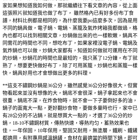
家如果想知道我如何做，那就繼續往下看文章的內容，從上面
這張照片就知道我也做了布丁， 雖然格內已有好多份布丁食
譜，材料比例都是相同的，為什麼我要po這麼多次，因為是用
不同的鍋具做，電子鍋、電鍋、蒸籠及氣炸烤箱我都做過，格
內也都可以找到相關文章，炒鍋做出來的也一樣軟嫩，鍋具不
同需花的時間也不同，想吃布丁，如果家裡沒電子鍋、電鍋及
氣炸鍋也可以做，炒鍋大家都有，知道如何做就可運用在不同
的炒鍋，炒鍋花的時間也是最短的，我只蒸了12分鐘，布丁就
熟了，想要更快做好布丁，除了可用蒸籠，炒鍋也和蒸籠一樣
快，鍋具好用也才會想做出更多的料理。
**這支不鏽鋼炒鍋是36公分，雖然感覺36公分好像很大，但實
物看起來並沒有想像的大，鍋底不會很深，鍋子拿起來也不會
很重，鍋底不深，在炸食物時，就不會一下子要倒好多的油，
鍋子的面寬大一點，更好翻炒食物，要做多量時也行，家中已
有28公分的不沾鍋，就是想買大一點的，才選了36公分的炒
鍋，18-10不鏽鋼材質，傳熱快速，導熱均匀，蓄熟效果也
佳，一年保固，10年保用，堅固又耐用，無塗層，鐵刷、鐵鏟
都適用，有附專用感溫鍋鏟，食材在最適當的時間下鍋，即可