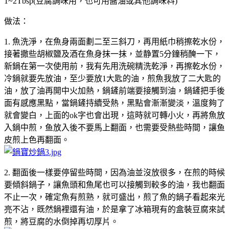
1~2Tbsp(豆腐調味用，也可用醬油或其他調味料)
做法：
1. 魚洗淨，在魚身兩面劃二至三斜刀，再用紙巾稍擦乾水份，
接著撒些胡椒鹽及酒在魚身抹一抹，並静置5分鐘稍醃一下，
新鍋在第一次使用前，我有先用洗碗精洗乾淨，再擦乾水份，
冷鍋就要先放油，至少要放1大匙的油，煎魚我放了二大匙的
油，放了油再開中火加熱，鍋鏟前端要接觸到油，鍋鏟把手後
面有感應黑點，當鍋鏟持續受熱，黑點會漸漸變淡，溫度夠了
就會變白，上面的ok字也會出現，這時就可轉小火，再將魚放
入鍋中煎，鱼放入後不要馬上翻面，也需要受熱些時間，讓鱼
皮煎上色再翻面。
2. 翻面後一樣要停留些時間，因為油並沒放很多，在煎的時候
要傾斜鍋子，讓魚頭和魚尾也可以接觸到較多的油，我也翻面
不止一次，確定魚有煎熟，就可盛出，煎了魚的鍋子看起來光
亮不沾，既然鍋裡還有油，於是拿了冰箱現有的盒裝豆腐來試
煎，將豆腐的水倒掉再切厚片。