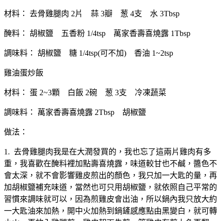
材料： 去骨雞腿肉 2片 蒜 3瓣 葱 4支 水 3Tbsp
醃料： 胡椒鹽 五香粉 1/4tsp 萬家香壽喜燒露 1Tbsp
調味料： 胡椒鹽 糖 1/4tsp(可不加) 香油 1~2tsp
雞油蛋炒飯
材料： 蛋 2~3顆 白飯 2碗 葱 3支 冷凍蔬菜
調味料： 萬家香壽喜燒露 2Tbsp 胡椒鹽
做法：
1. 去骨雞腿肉我是在大潤發買的，我也忘了這兩片雞肉有多
重，我喜歡在醃料裡加點壽喜燒露，味道較甘也不鹹，醬色不
會太深，就不會影響雞皮煎出的顏色，我只加一大匙的量，再
加胡椒鹽補充味道，當然也可只用胡椒鹽，就依照自己平常的
習慣來調味就可以，因為煎雞皮會出油，所以鍋內我只放大約
一大匙油來加熱，開中火加熱到鍋鏟感應點由黑變白，就可轉