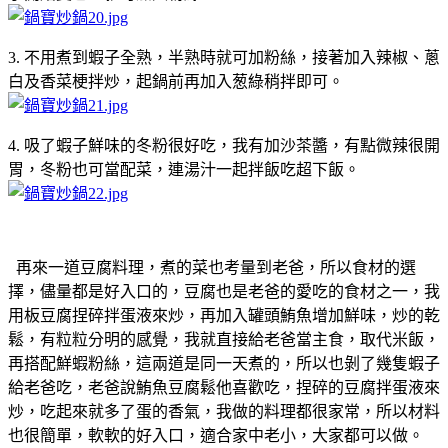
3. 不用煮到蝦子全熟，半熟時就可加粉絲，接著加入辣椒、蔥
白及香菜梗拌炒，起鍋前再加入葱綠稍拌即可。
4. 吸了蝦子鮮味的冬粉很好吃，我有加沙茶醬，有點微辣很開
胃，冬粉也可當配菜，連湯汁一起拌飯吃超下飯。
再來一道豆腐料理，煮的菜也考量到老爸，所以食材的選
擇，儘量都是好入口的，豆腐也是老爸的愛吃的食材之一，我
用板豆腐捏碎拌蛋液來炒，再加入罐頭鮪魚增加鮮味，炒的乾
鬆，有粒粒分明的感覺，我就直接給老爸當主食，取代米飯，
再搭配鮮蝦粉絲，這兩道是同一天煮的，所以也剝了幾隻蝦子
給老爸吃，老爸說鮪魚豆腐鬆他喜歡吃，捏碎的豆腐拌蛋液來
炒，吃起來就多了蛋的香氣，我做的料理都很家常，所以材料
也很簡單，軟軟的好入口，適合家中老小，大家都可以做。