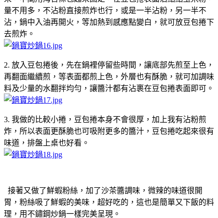
量不用多，不沾粉直接煎炸也行，或是一半沾粉，另一半不
沾，鍋中入油再開火，等加熱到感應點變白，就可放豆包捲下
去煎炸。
2. 放入豆包捲後，先在鍋裡停留些時間，讓底部先煎至上色，
再翻面繼續煎，等表面都煎上色，外層也有酥脆，就可加調味
料及少量的水翻拌均勻，讓醬汁都有沾裹在豆包捲表面即可。
3. 我做的比較小捲，豆包捲本身不會很厚，加上我有沾粉煎
炸，所以表面更酥脆也可吸附更多的醬汁，豆包捲吃起來很有
味道，排盤上桌也好看。
接著又做了鮮蝦粉絲，加了沙茶醬調味，微辣的味道很開
胃，粉絲吸了鮮蝦的美味，超好吃的，這也是簡單又下飯的料
理，用不鏽鋼炒鍋一樣完美呈現。