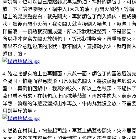
蒜奶醬，也可以自己磨點蒜泥再混奶油，拌好的麵包丁，可稍
放一下，讓蛋液吸收，鍋中入1大匙的油，再開火加熱，等鍋
鏟上的感應點變白，就先關火，再將麵包丁倒入鍋内，攤成餅
狀，然後再開小火煎，我没關火就直接倒入麵包丁，麵包丁有
拌蛋液，一預熱就凝固成型，所以形狀就没整齊，不是很圓，
所以我才會寫先關火放麵包丁，等形狀排整齊，再重新開火，
如果不介意麵包底的形狀，就不關火，直接轉小火，就可倒入
麵包丁煎。
4. 確定底部有煎上色再翻面，只煎一面，麵包丁的蛋液還沒完
全凝固，怕翻面容易變形，所以我先關火，將披薩麵包底滑入
盤中，再倒扣回鍋中，我煎的較久，所以上色較深，不過抹了
醬也看不出來，在麵包底上面抹蕃茄醬，再放牛肉丸、蘑菇及
洋葱，醃過的洋葱要瀝掉出水再放，牛肉丸我沒全放，不需要
用到半斤的量。
5. 然後在材料上，撒些起司絲，再蓋上鍋蓋後開火，火不要開
太大，不然底部容易焦，加蓋燜煎，熱度才不會跑掉，起司絲