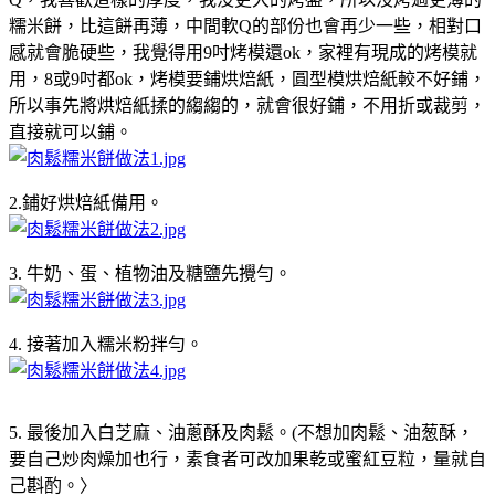
糯米餅，比這餅再薄，中間軟Q的部份也會再少一些，相對口
感就會脆硬些，我覺得用9吋烤模還ok，家裡有現成的烤模就
用，8或9吋都ok，烤模要鋪烘焙紙，圓型模烘焙紙較不好鋪，
所以事先將烘焙紙揉的縐縐的，就會很好鋪，不用折或裁剪，
直接就可以鋪。
2.鋪好烘焙紙備用。
3. 牛奶、蛋、植物油及糖鹽先攪勻。
4. 接著加入糯米粉拌勻。
5. 最後加入白芝麻、油蔥酥及肉鬆。(不想加肉鬆、油葱酥，
要自己炒肉燥加也行，素食者可改加果乾或蜜紅豆粒，量就自
己斟酌。〉