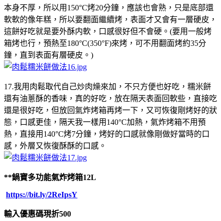
本身不厚，所以用150°C烤20分鐘，應該也會熟，只是底部還
軟軟的像年糕，所以要翻面繼續烤，表面才又會有一層硬皮，
這餅好吃就是要外酥内軟，口感很好但不會硬。(要用一般烤
箱烤也行，預熱至180°C(350°F)來烤，可不用翻面烤約35分
鐘，直到表面有層硬皮。)
17.我用肉鬆取代自己炒肉燥來加，不只方便也好吃，糯米餅
還有油蔥酥的香味，真的好吃，放在隔天表面回軟些，直接吃
還是很好吃，但放回氣炸烤箱再烤一下，又可恢復剛烤好的狀
態，口感更佳，隔天我一樣用140°C加熱，氣炸烤箱不用預
熱，直接用140°C烤7分鐘，烤好的口感就像剛做好當時的口
感，外層又恢復酥酥的口感。
**鍋寶多功能氣炸烤箱12L
https://bit.ly/2ReIpsY
輸入優惠碼現折500