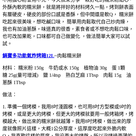
外酥內軟的糯米餅，就是將拌好的材料烤久一點，烤到餅表面
有層硬皮，硬皮的部份口感是香酥，但中間還是軟Q， 糯米餅
吃起來很美味，想吃鹹口味， 簡單用肉鬆取代自己炒肉燥，
我也有加油蔥酥，味道真的很香，素食者或不想吃肉鬆口味，
也可改加果乾，口味都可自己做變化 ，做法簡單大家可以試
試。
鍋寶多功能氣炸烤箱12L
~肉鬆糯米餅
材料： 糯米粉 150g 牛奶或水 150g 植物油 30g 蛋 1顆
糖 25g(量可增減) 鹽 1/4tsp 熟白芝麻 1Tbsp 肉鬆 15g 油
蔥酥 1Tbsp
做法：
1. 準備一個烤模，我用8吋淺圓模，也可用8吋方型模或9吋的
烤模，或是更大的烤模，但更大的烤模就要用一般烤箱烤，烤
模越大，做出來的糯米餅就越薄，我用8吋烤模，做出來的厚
度就像照片這樣，大概1公分厚度，這厚度吃起來外脆内軟
Q，我喜歡這樣的厚度，我没更大的烤盤，所以沒烤過更薄的