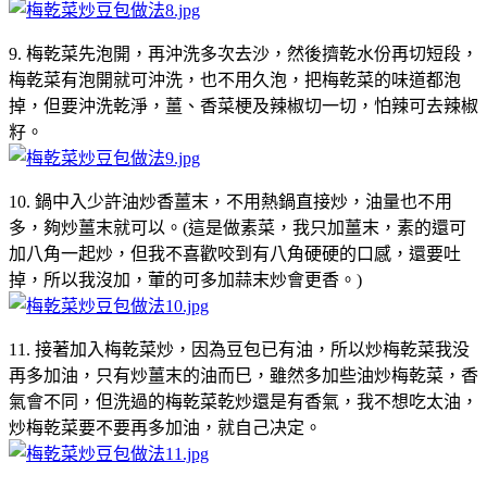
9. 梅乾菜先泡開，再沖洗多次去沙，然後擠乾水份再切短段，
梅乾菜有泡開就可沖洗，也不用久泡，把梅乾菜的味道都泡
掉，但要沖洗乾淨，薑、香菜梗及辣椒切一切，怕辣可去辣椒
籽。
10. 鍋中入少許油炒香薑末，不用熱鍋直接炒，油量也不用
多，夠炒薑末就可以。(這是做素菜，我只加薑末，素的還可
加八角一起炒，但我不喜歡咬到有八角硬硬的口感，還要吐
掉，所以我沒加，葷的可多加蒜末炒會更香。)
11. 接著加入梅乾菜炒，因為豆包已有油，所以炒梅乾菜我没
再多加油，只有炒薑末的油而巳，雖然多加些油炒梅乾菜，香
氣會不同，但洗過的梅乾菜乾炒還是有香氣，我不想吃太油，
炒梅乾菜要不要再多加油，就自己决定。