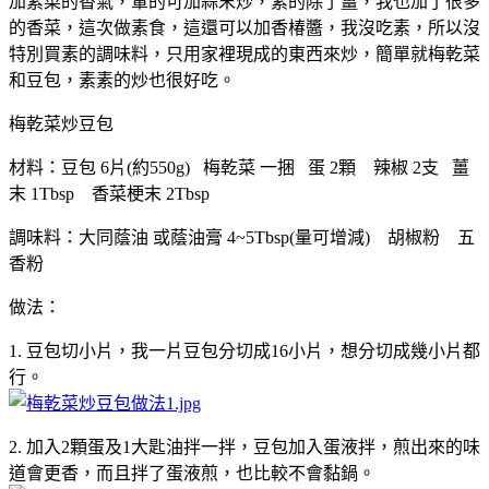
加素菜的香氣，葷的可加蒜末炒，素的除了薑，我也加了很多
的香菜，這次做素食，這還可以加香椿醬，我沒吃素，所以沒
特別買素的調味料，只用家裡現成的東西來炒，簡單就梅乾菜
和豆包，素素的炒也很好吃。
梅乾菜炒豆包
材料：豆包 6片(約550g) 梅乾菜 一捆 蛋 2顆 辣椒 2支 薑
末 1Tbsp 香菜梗末 2Tbsp
調味料：大同蔭油 或蔭油膏 4~5Tbsp(量可增減) 胡椒粉 五
香粉
做法：
1. 豆包切小片，我一片豆包分切成16小片，想分切成幾小片都
行。
2. 加入2顆蛋及1大匙油拌一拌，豆包加入蛋液拌，煎出來的味
道會更香，而且拌了蛋液煎，也比較不會黏鍋。