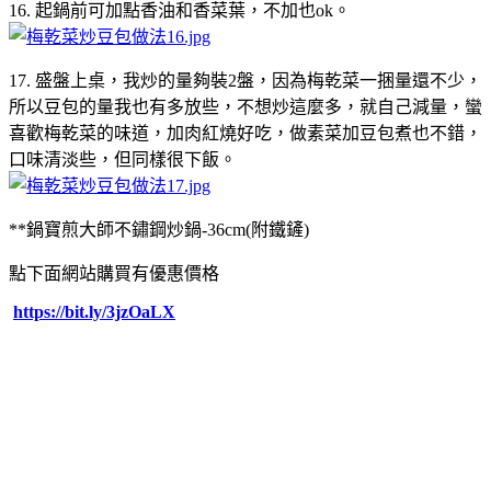
16. 起鍋前可加點香油和香菜葉，不加也ok。
17. 盛盤上桌，我炒的量夠裝2盤，因為梅乾菜一捆量還不少，
所以豆包的量我也有多放些，不想炒這麼多，就自己減量，蠻
喜歡梅乾菜的味道，加肉紅燒好吃，做素菜加豆包煮也不錯，
口味清淡些，但同樣很下飯。
**鍋寶煎大師不鏽鋼炒鍋-36cm(附鐵鏟)
點下面網站購買有優惠價格
https://bit.ly/3jzOaLX