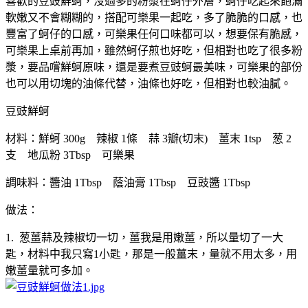
喜歡的豆豉鮮蚵，沒過多的粉漿在蚵仔外層，蚵仔吃起來飽滿
軟嫩又不會糊糊的，搭配可樂果一起吃，多了脆脆的口感，也
豐富了蚵仔的口感，可樂果任何口味都可以，想要保有脆感，
可樂果上桌前再加，雖然蚵仔煎也好吃，但相對也吃了很多粉
漿，要品嚐鮮蚵原味，還是要煮豆豉蚵最美味，可樂果的部份
也可以用切塊的油條代替，油條也好吃，但相對也較油膩。
豆豉鮮蚵
材料：鮮蚵 300g 辣椒 1條 蒜 3瓣(切末) 薑末 1tsp 葱 2
支 地瓜粉 3Tbsp 可樂果
調味料：醬油 1Tbsp 蔭油膏 1Tbsp 豆豉醬 1Tbsp
做法：
1. 葱薑蒜及辣椒切一切，薑我是用嫩薑，所以量切了一大
匙，材料中我只寫1小匙，那是一般薑末，量就不用太多，用
嫩薑量就可多加。