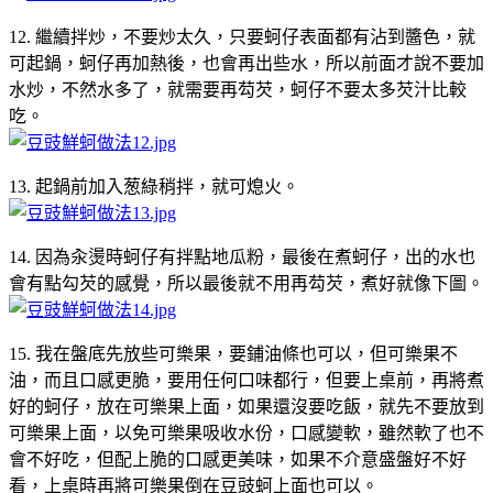
12. 繼續拌炒，不要炒太久，只要蚵仔表面都有沾到醬色，就
可起鍋，蚵仔再加熱後，也會再出些水，所以前面才說不要加
水炒，不然水多了，就需要再芶芡，蚵仔不要太多芡汁比較
吃。
13. 起鍋前加入葱綠稍拌，就可熄火。
14. 因為汆燙時蚵仔有拌點地瓜粉，最後在煮蚵仔，出的水也
會有點勾芡的感覺，所以最後就不用再芶芡，煮好就像下圖。
15. 我在盤底先放些可樂果，要鋪油條也可以，但可樂果不
油，而且口感更脆，要用任何口味都行，但要上桌前，再將煮
好的蚵仔，放在可樂果上面，如果還沒要吃飯，就先不要放到
可樂果上面，以免可樂果吸收水份，口感變軟，雖然軟了也不
會不好吃，但配上脆的口感更美味，如果不介意盛盤好不好
看，上桌時再將可樂果倒在豆豉蚵上面也可以。