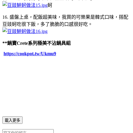
蚵
16. 盛盤上桌，配飯超美味，我買的可樂果是韓式口味，搭配
豆豉蚵吃很下飯，多了脆脆的口感很好吃。
**鍋寶Crete系列極美不沾鍋具組
https://cookpot.tw/Ukmu9
載入更多