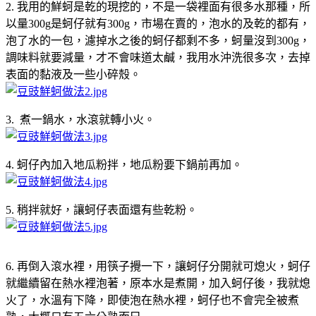
2. 我用的鮮蚵是乾的現挖的，不是一袋裡面有很多水那種，所
以量300g是蚵仔就有300g，市場在賣的，泡水的及乾的都有，
泡了水的一包，濾掉水之後的蚵仔都剩不多，蚵量沒到300g，
調味料就要減量，才不會味道太鹹，我用水沖洗很多次，去掉
表面的黏液及一些小碎殼。
3. 煮一鍋水，水滾就轉小火。
4. 蚵仔內加入地瓜粉拌，地瓜粉要下鍋前再加。
5. 稍拌就好，讓蚵仔表面還有些乾粉。
6. 再倒入滾水裡，用筷子攪一下，讓蚵仔分開就可熄火，蚵仔
就繼續留在熱水裡泡著，原本水是煮開，加入蚵仔後，我就熄
火了，水溫有下降，即使泡在熱水裡，蚵仔也不會完全被煮