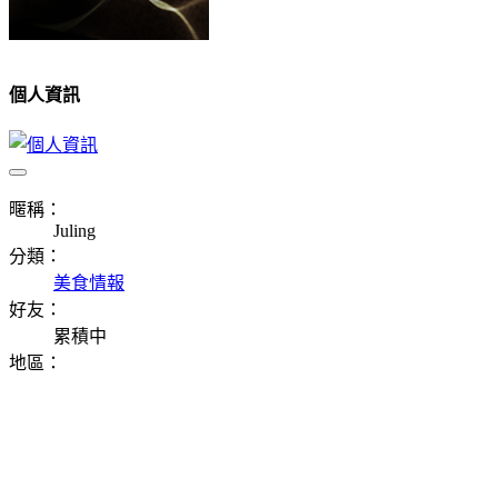
個人資訊
暱稱：
Juling
分類：
美食情報
好友：
累積中
地區：
⠀