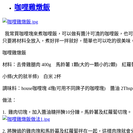
咖哩雞燉飯
我常買咖哩塊來煮咖哩飯，可以做有醬汁可澆的咖哩飯，也可
只要將材料全放入，煮好拌一拌就好，簡單也可以吃的很美味
咖哩雞燉飯
材料：去骨雞腿肉 400g 馬鈴薯 1顆(大的一顆小的2顆) 紅蘿蔔
小條(大的就半條) 白米 2杯
調味料：house咖哩塊 4塊(可用不同牌子的咖哩塊) 醬油 2Thsp(醃
做法：
1. 雞肉切塊，加入醬油糖拌醃10分鐘，馬鈴薯及紅蘿蔔切塊。
2. 將醃過的雞肉塊和馬鈴暮及紅蘿蔔拌在一起，這樣肉塊就