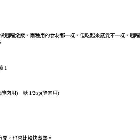
做咖哩燉飯，兩種用的食材都一樣，但吃起來感覺不一樣，咖哩
。
 1
肉用) 糖 1/2tsp(醃肉用)
會分開，也會比較快煮熟。