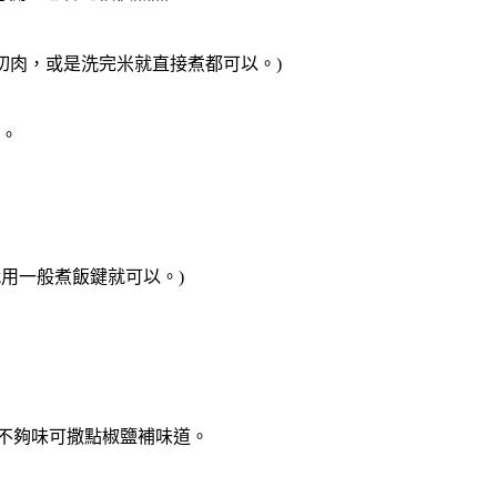
來切肉，或是洗完米就直接煮都可以。)
面。
就用一般煮飯鍵就可以。)
如不夠味可撒點椒鹽補味道。