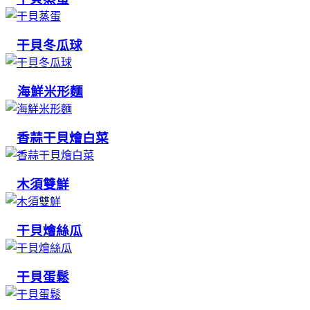
干貝冬瓜球
海鮮米形麵
香蒜干貝燴白菜
木須雙鮮
干貝燴絲瓜
干貝蛋鬆