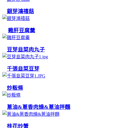
銀芽鴻禧菇
雞肝豆腐羹
豆芽韭菜肉丸子
千張韭菜豆芽
炒粄條
蔥油&蔥香肉燥&蔥油拌麵
桂花炒蟹