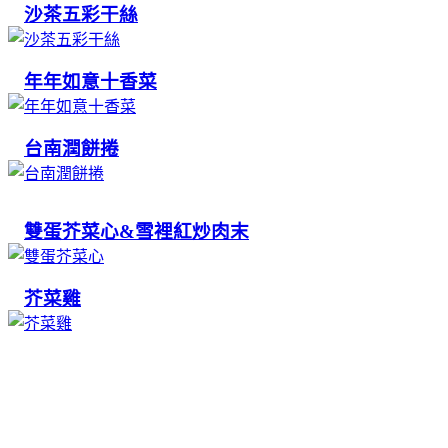
沙茶五彩干絲
年年如意十香菜
台南潤餅捲
雙蛋芥菜心&雪裡紅炒肉末
芥菜雞