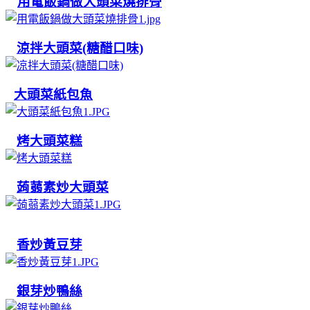
用電飯鍋做大頭菜燒排骨
涼拌大頭菜(糖醋口味)
大頭菜紙包魚
烤大頭菜糕
蒟蒻素炒大頭菜
香炒黃豆芽
銀芽炒鴨絲