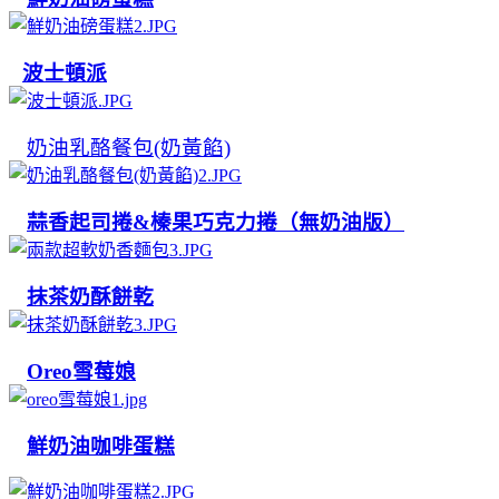
波士頓派
奶油乳酪餐包(奶黃餡)
蒜香起司捲&榛果巧克力捲（無奶油版）
抹茶奶酥餅乾
Oreo雪莓娘
鮮奶油咖啡蛋糕