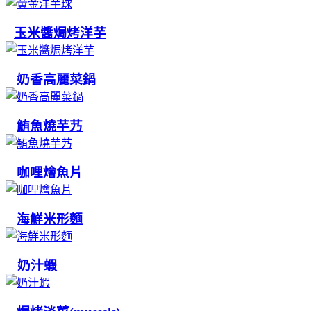
玉米醬焗烤洋芋
奶香高麗菜鍋
鮪魚燒芋艿
咖哩燴魚片
海鮮米形麵
奶汁蝦