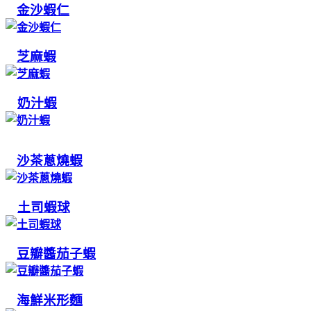
金沙蝦仁
芝麻蝦
奶汁蝦
沙茶蔥燒蝦
土司蝦球
豆瓣醬茄子蝦
海鮮米形麵