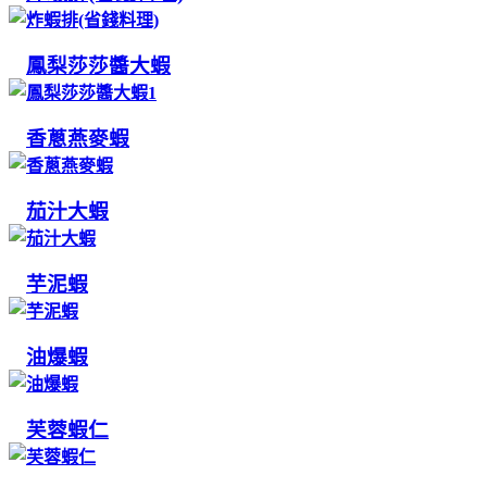
鳳梨莎莎醬大蝦
香蔥燕麥蝦
茄汁大蝦
芋泥蝦
油爆蝦
芙蓉蝦仁