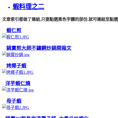
蝦料理之二
文章索引都做了連結,只要點選黑色字體的部份,就可連結至點選
蝦仁煎
鍋寶煎大師不鏽鋼炒鍋開箱文
烤椰子蝦
洋芋蝦仁燒
母子蝦