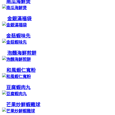
南瓜海鮮煲
金銀滿福袋
金菇蝦味先
泡麵海鮮煎餅
和風蝦仁寬粉
豆腐蝦肉丸
芒果炒鮮蝦雞球