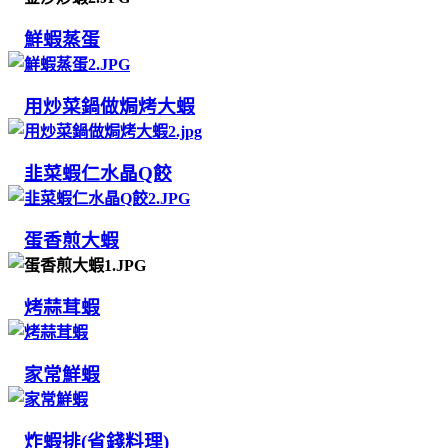
鮮蝦蒸蛋
用炒菜鍋做焗烤大蝦
韭菜蝦仁水晶Q餃
蛋香煎大蝦
烤蒜茸蝦
家常鮮蝦
炸蝦排(省錢料理)